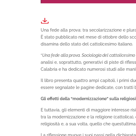
Una fede alla prova: tra secolarizzazione e plur
È stato pubblicato nel mese di ottobre dello sc
disamina dello stato del cattolicesimo italiano.
“
Una fede alla prova. Sociologia del cattolicesimo 
analisi e, soprattutto, generativi di piste di rifle
Calabria e ha dedicato numerosi studi alle manifest
Il libro presenta quattro ampi capitoli, i primi 
essere segnalate le pagine dedicate, con tratti b
Gli effetti della “modernizzazione” sulla religios
E tuttavia, gli elementi di maggiore interesse ri
tra la modernizzazione e la religione (cattolica)
religiosità e, a sua volta, quello che quest’ultima
La riflessione muove i suoi passi nella dichiarata 