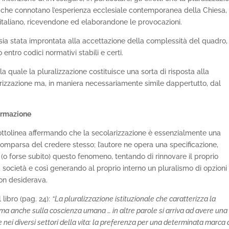
e che connotano l’esperienza ecclesiale contemporanea della Chiesa,
 italiano, ricevendone ed elaborandone le provocazioni.
a sia stata improntata alla accettazione della complessità del quadro,
 entro codici normativi stabili e certi.
 la quale la pluralizzazione costituisce una sorta di risposta alla
rizzazione ma, in maniera necessariamente simile dappertutto, dal
formazione
sottolinea affermando che la secolarizzazione è essenzialmente una
omparsa del credere stesso; l’autore ne opera una specificazione,
(o forse subito) questo fenomeno, tentando di rinnovare il proprio
 società e così generando al proprio interno un pluralismo di opzioni
on desiderava.
libro (pag. 24):
“La pluralizzazione istituzionale che caratterizza la
ma anche sulla coscienza umana … in altre parole si arriva ad avere una
 nei diversi settori della vita: la preferenza per una determinata marca 