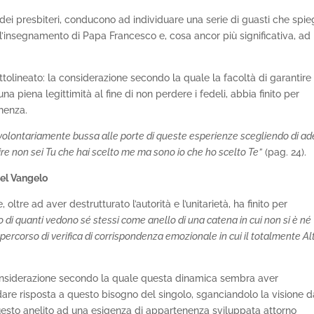
a dei presbiteri, conducono ad individuare una serie di guasti che spi
ell’insegnamento di Papa Francesco e, cosa ancor più significativa, ad
lineato: la considerazione secondo la quale la facoltà di garantire
na piena legittimità al fine di non perdere i fedeli, abbia finito per
enenza.
hi volontariamente bussa alle porte di queste esperienze scegliendo di ad
re non sei Tu che hai scelto me ma sono io che ho scelto Te”
(pag. 24).
del Vangelo
oltre ad aver destrutturato l’autorità e l’unitarietà, ha finito per
o di quanti vedono sé stessi come anello di una catena in cui non si è né
 un percorso di verifica di corrispondenza emozionale in cui il totalmente Al
 considerazione secondo la quale questa dinamica sembra aver
dare risposta a questo bisogno del singolo, sganciandolo la visione 
esto anelito ad una esigenza di appartenenza sviluppata attorno