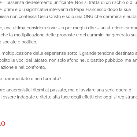
e – l’assenza dell’elemento unificante. Non si tratta di un rischio o di 
i primi e più significativi interventi di Papa Francesco dopo la sua
Chiesa non confessa Gesù Cristo è solo una ONG che cammina e null’al
me, una ultima considerazione – o per meglio dire – un ulteriore camp
ti che la moltiplicazione delle proposte e dei cammini ha generato sul
o sociale e politico.
a moltiplicazione delle esperienze sotto il grande tendone destinato a
lito le voci del laicato, non solo afono nel dibattito pubblico, ma a
mazione e nel confronto.
osì frammentato e non formato?
e anacronistici ritorni al passato, ma di avviare una seria opera di
 essere indagate e rilette alla luce degli effetti che oggi si registran
no