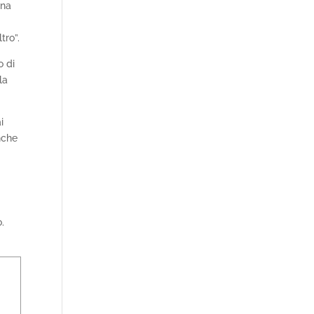
una
tro”.
o di
la
i
nche
o.