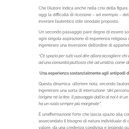
Che l’Autore indica anche nella crisi della figur
oggi la difficoltà di ricezione – ad esempio – d
inverare l’autentico stile sinodale proposto.
Un secondo passaggio pare degno di essere sotto
ogni singola aspirazione di esperienza religiosa u
ingenerare una inversione dell’ordine di appart
“C’è spazio per tutti vuol dire allora accogliere c
ad una comunità piuttosto che ad un’altra, come di
Una esperienza sostanzialmente agli antipodi 
Questa dinamica, ulteriore nota, secondo l’autore, 
ingenerare una sorta di interruzione
“del percors
l’origine né la fine. Il passaggio dall’io al noi è in
ha un ruolo sempre più marginale”.
È un’affermazione forte che lascia spazio alla
assecondato il bisogno di natura individuale di 
valore, da una credenza condivisa e legando qu