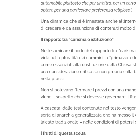
automobile piuttosto che per un’altra, per un certo t
optare per una particolare preferenza religiosa”.
Una dinamica che si è innestata anche all’interno
di credere e da assunzione di contenuti molto dis
Il rapporto tra “carisma e istituzione”
Nell’esaminare il nodo del rapporto tra “carisma e
vide nella pluralità dei cammini la “primavera de
come essenziali alla costituzione della Chiesa s
una considerazione critica se non proprio sulla
nella prassi.
Non si potevano “fermare i prezzi con una mano”
viene il sospetto che si dovesse governare il f
A cascata, dalle tesi contenute nel testo vengono 
sorta di anarchia generalizzata che ha messo il 
laicato tradizionale – nelle condizioni di poters
I frutti di questa scelta