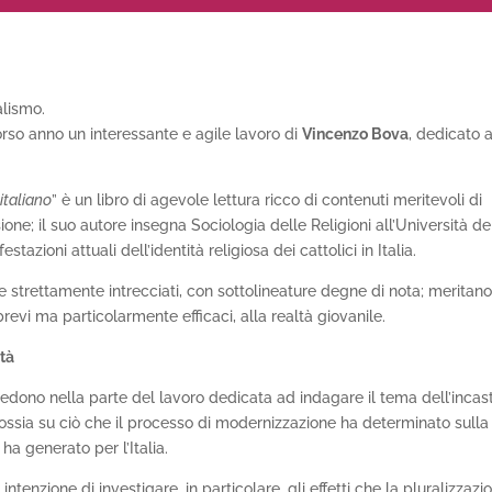
alismo.
orso anno un interessante e agile lavoro di
Vincenzo Bova
, dedicato a
italiano
” è un libro di agevole lettura ricco di contenuti meritevoli di
ssione; il suo autore insegna Sociologia delle Religioni all’Università de
azioni attuali dell’identità religiosa dei cattolici in Italia.
due strettamente intrecciati, con sottolineature degne di nota; meritano
revi ma particolarmente efficaci, alla realtà giovanile.
ità
siedono nella parte del lavoro dedicata ad indagare il tema dell’incas
, ossia su ciò che il processo di modernizzazione ha determinato sulla
 ha generato per l’Italia.
intenzione di investigare, in particolare, gli effetti che la pluralizzazi