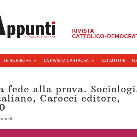
LE RUBRICHE
LA RIVISTA CARTACEA
GLI AUTORI
N
 fede alla prova. Sociologi
taliano, Carocci editore,
60
mmenti