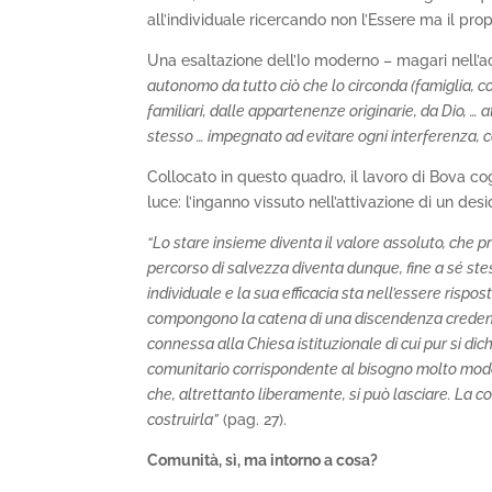
all’individuale ricercando non l’Essere ma il pro
Una esaltazione dell’Io moderno – magari nell’a
autonomo da tutto ciò che lo circonda (famiglia, co
familiari, dalle appartenenze originarie, da Dio, …
stesso … impegnato ad evitare ogni interferenza, c
Collocato in questo quadro, il lavoro di Bova co
luce: l’inganno vissuto nell’attivazione di un de
“Lo stare insieme diventa il valore assoluto, che p
percorso di salvezza diventa dunque, fine a sé st
individuale e la sua efficacia sta nell’essere risp
compongono la catena di una discendenza credent
connessa alla Chiesa istituzionale di cui pur si dic
comunitario corrispondente al bisogno molto modern
che, altrettanto liberamente, si può lasciare. La 
costruirla”
(pag. 27).
Comunità, sì, ma intorno a cosa?