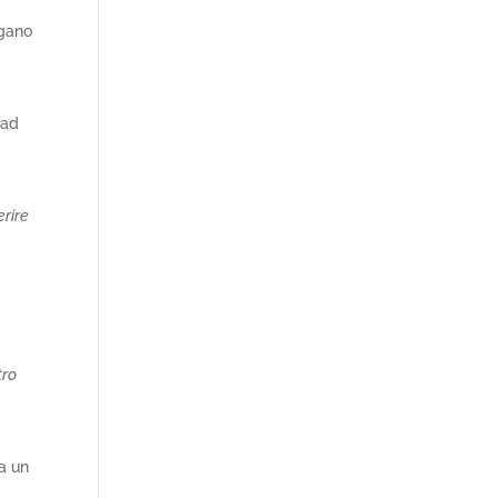
egano
 ad
erire
tro
da un