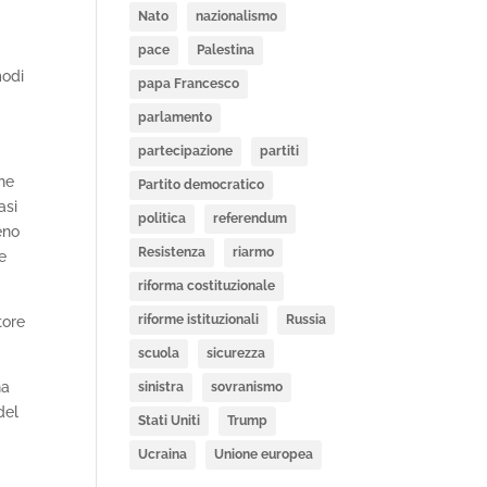
Nato
nazionalismo
pace
Palestina
modi
papa Francesco
parlamento
partecipazione
partiti
che
Partito democratico
asi
politica
referendum
eno
Resistenza
riarmo
e
riforma costituzionale
riforme istituzionali
Russia
tore
scuola
sicurezza
na
sinistra
sovranismo
del
Stati Uniti
Trump
Ucraina
Unione europea