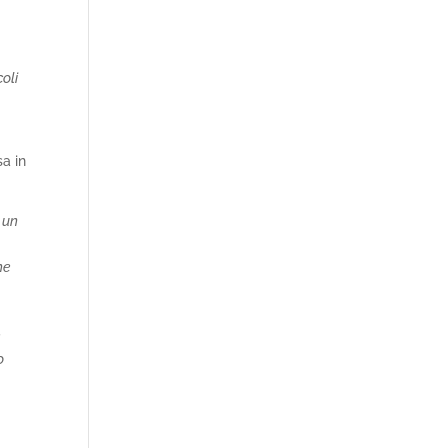
coli
sa in
r un
he
e
o