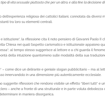
ipo di vita sessuale piuttosto che per un altro, e alla fine la decisione di
 dell’esperienza religiosa dei cattolici italiani, connotata da diversi 
tanti tra loro su elementi centrali.
 istituzione”, la riflessione cita il noto pensiero di Giovanni Paolo II 
lla Chiesa nei quali l’aspetto carismatico e istituzionale appaiono qu
tessa”; al tempo stesso suggerisce al lettore e a chi guarda il fenom
 bontà della intuizione quantomeno sulle modalità della sua traduzion
 – come dice un delirante e geniale slogan pubblicitario – ma al let
lusso innervandolo in una dimensione più autenticamente ecclesiale.
suggerite riflessioni che rendono visibile un effetto “liberi tutti” e u
clero – anche a fronte di una strutturale e in parte voluta debolezza 
i determinare in maniera disorganica.