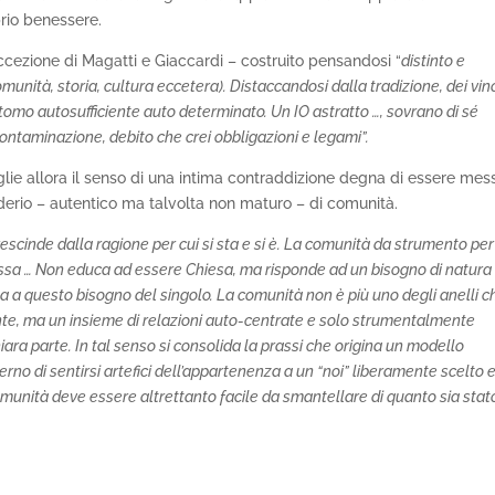
prio benessere.
ccezione di Magatti e Giaccardi – costruito pensandosi “
distinto e
munità, storia, cultura eccetera). Distaccandosi dalla tradizione, dei vin
 atomo autosufficiente auto determinato. Un IO astratto …, sovrano di sé
ontaminazione, debito che crei obbligazioni e legami”.
glie allora il senso di una intima contraddizione degna di essere mes
siderio – autentico ma talvolta non maturo – di comunità.
rescinde dalla ragione per cui si sta e si è. La comunità da strumento pe
essa … Non educa ad essere Chiesa, ma risponde ad un bisogno di natura
osta a questo bisogno del singolo. La comunità non è più uno degli anelli c
e, ma un insieme di relazioni auto-centrate e solo strumentalmente
hiara parte. In tal senso si consolida la prassi che origina un modello
o di sentirsi artefici dell’appartenenza a un “noi” liberamente scelto 
comunità deve essere altrettanto facile da smantellare di quanto sia stat