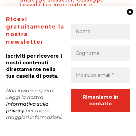
Lazzati tra spiritualità e
politica
da
Redazione Web
|
27 Gen 2026
| Commenti 0
Ricevi
La Città dell’uomo Aps, con ACLI Milanesi,
gratuitamente la
“Aggiornamenti Sociali”, “Ambrosianeum”,
nostra
Associazione “il Sicomoro”, Azione Cattolica
newsletter
Ambrosiana invitano alla presentazione del libro:
Giuseppe Dossetti, Giuseppe Lazzati tra
Iscriviti per ricevere i
spiritualità e politica, a cura di Franco Monaco...
nostri contenuti
direttamente nella
tua casella di posta.
« Post precedenti
Non inviamo spam!
Leggi la nostra
↑
Informativa sulla
privacy
per avere
maggiori informazioni.