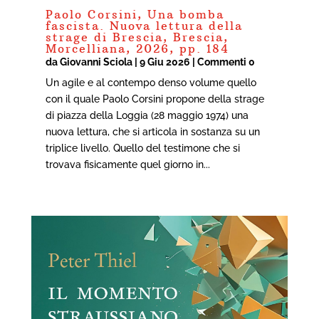
Paolo Corsini, Una bomba
fascista. Nuova lettura della
strage di Brescia, Brescia,
Morcelliana, 2026, pp. 184
da
Giovanni Sciola
|
9 Giu 2026
| Commenti 0
Un agile e al contempo denso volume quello
con il quale Paolo Corsini propone della strage
di piazza della Loggia (28 maggio 1974) una
nuova lettura, che si articola in sostanza su un
triplice livello. Quello del testimone che si
trovava fisicamente quel giorno in...