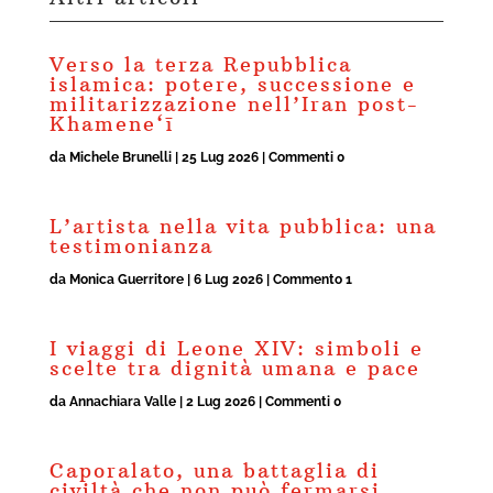
Verso la terza Repubblica
islamica: potere, successione e
militarizzazione nell’Iran post-
Khamene‘ī
da
Michele Brunelli
|
25 Lug 2026
| Commenti 0
L’artista nella vita pubblica: una
testimonianza
da
Monica Guerritore
|
6 Lug 2026
| Commento 1
I viaggi di Leone XIV: simboli e
scelte tra dignità umana e pace
da
Annachiara Valle
|
2 Lug 2026
| Commenti 0
Caporalato, una battaglia di
civiltà che non può fermarsi