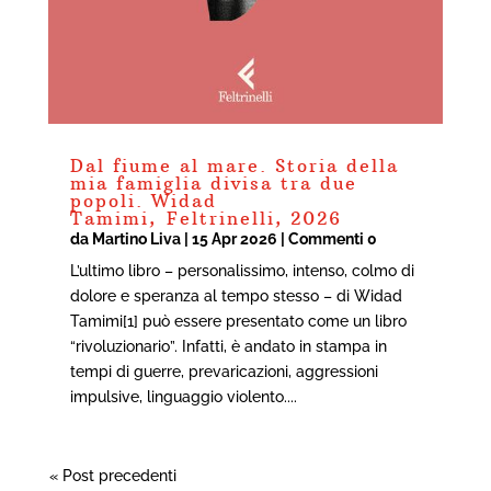
Dal fiume al mare. Storia della
mia famiglia divisa tra due
popoli. Widad
Tamimi, Feltrinelli, 2026
da
Martino Liva
|
15 Apr 2026
| Commenti 0
L’ultimo libro – personalissimo, intenso, colmo di
dolore e speranza al tempo stesso – di Widad
Tamimi[1] può essere presentato come un libro
“rivoluzionario”. Infatti, è andato in stampa in
tempi di guerre, prevaricazioni, aggressioni
impulsive, linguaggio violento....
« Post precedenti