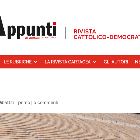
LE RUBRICHE
LA RIVISTA CARTACEA
GLI AUTORI
N
ibattiti - primo
|
0 commenti