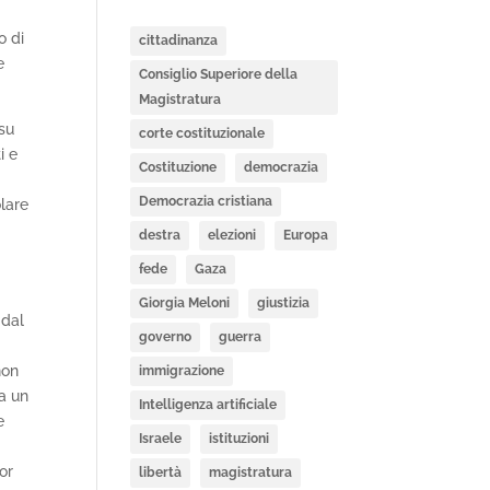
o di
cittadinanza
e
Consiglio Superiore della
Magistratura
 su
corte costituzionale
i e
Costituzione
democrazia
Democrazia cristiana
olare
destra
elezioni
Europa
fede
Gaza
Giorgia Meloni
giustizia
 dal
governo
guerra
non
immigrazione
da un
Intelligenza artificiale
e
Israele
istituzioni
or
libertà
magistratura