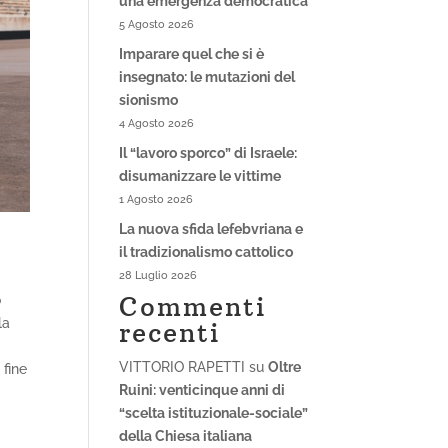
una emergenza democratica
5 Agosto 2026
Imparare quel che si è
insegnato: le mutazioni del
sionismo
4 Agosto 2026
Il “lavoro sporco” di Israele:
disumanizzare le vittime
1 Agosto 2026
La nuova sfida lefebvriana e
il tradizionalismo cattolico
28 Luglio 2026
Commenti
o
la
recenti
VITTORIO RAPETTI
su
Oltre
 fine
Ruini: venticinque anni di
“scelta istituzionale-sociale”
della Chiesa italiana