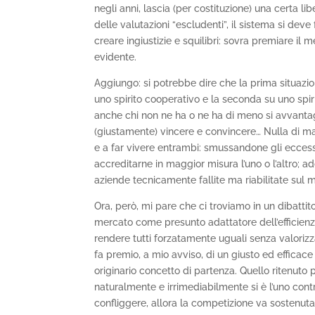
negli anni, lascia (per costituzione) una certa li
delle valutazioni “escludenti”, il sistema si deve
creare ingiustizie e squilibri: sovra premiare il
evidente.
Aggiungo: si potrebbe dire che la prima situaz
uno spirito cooperativo e la seconda su uno spirito
anche chi non ne ha o ne ha di meno si avvantaggi
(giustamente) vincere e convincere… Nulla di male
e a far vivere entrambi: smussandone gli eccessi;
accreditarne in maggior misura l’uno o l’altro; a
aziende tecnicamente fallite ma riabilitate sul 
Ora, però, mi pare che ci troviamo in un dibattit
mercato come presunto adattatore dell’efficienza
rendere tutti forzatamente uguali senza valoriz
fa premio, a mio avviso, di un giusto ed efficace 
originario concetto di partenza. Quello ritenuto p
naturalmente e irrimediabilmente si è l’uno contro
confliggere, allora la competizione va sostenuta,