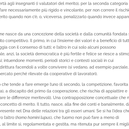
bertà agli insegnanti (i valutatori del merito), per la seconda categoria
 fare necessariamente più rigido e vincolante, per non correre il rischi
 merito quando non c’è, o, viceversa, penalizzarlo quando invece appar
ione nasce da una concezione della società e dalla comunità fondata
 competitivo. Il primo, in cui l’insieme dei valori è a beneficio di tutt
a con il consenso di tutti; e l’altro in cui solo alcuni possono
, anzi, la società democratica è più fertile e felice se riesce a stim
 intuendone momenti, periodi storici e contesti sociali in cui
ddirittura facendoli a volte convivere (si vedano, ad esempio parziale,
mercato perché rilevate da cooperative di lavoratori).
o che tende a fare emerge l’uno (il secondo, la competizione, favorita
), a discapito del primo (la cooperazione, che rischia di appiattire e
zare le differenze meritevoli). Una contrapposizione concettuale che 
concetto di merito. Il tutto, nasce, alla fine dei conti e banalmente, 
resente nel Dna delle relazioni tra gli esseri umani. Se si ha l’idea ch
 l’altro (
homo homini lupus
), che l’uomo non può fare a meno di
 al limite sì, regolamentata e gestita, ma ritenuta pur sempre il migli