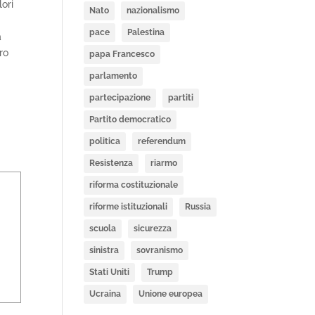
lori
Nato
nazionalismo
pace
Palestina
à
ro
papa Francesco
parlamento
partecipazione
partiti
Partito democratico
politica
referendum
Resistenza
riarmo
riforma costituzionale
riforme istituzionali
Russia
scuola
sicurezza
sinistra
sovranismo
Stati Uniti
Trump
Ucraina
Unione europea