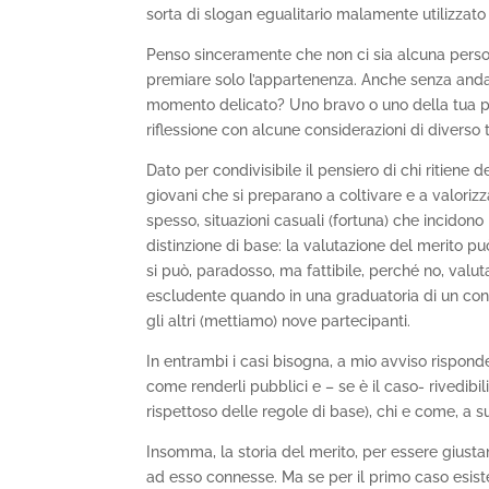
sorta di slogan egualitario malamente utilizzato
Penso sinceramente che non ci sia alcuna perso
premiare solo l’appartenenza. Anche senza and
momento delicato? Uno bravo o uno della tua parte
riflessione con alcune considerazioni di diverso t
Dato per condivisibile il pensiero di chi ritiene 
giovani che si preparano a coltivare e a valorizza
spesso, situazioni casuali (fortuna) che incidono
distinzione di base: la valutazione del merito p
si può, paradosso, ma fattibile, perché no, valuta
escludente quando in una graduatoria di un conc
gli altri (mettiamo) nove partecipanti.
In entrambi i casi bisogna, a mio avviso rispond
come renderli pubblici e – se è il caso- rivedibil
rispettoso delle regole di base), chi e come, a s
Insomma, la storia del merito, per essere giusta
ad esso connesse. Ma se per il primo caso esist