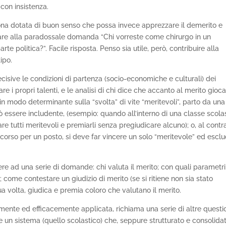
 con insistenza.
na dotata di buon senso che possa invece apprezzare il demerito e
are alla paradossale domanda “Chi vorreste come chirurgo in un
 politica?”. Facile risposta. Penso sia utile, però, contribuire alla
ipo.
decisive le condizioni di partenza (socio-economiche e culturali) dei
re i propri talenti, e le analisi di chi dice che accanto al merito gioc
 in modo determinante sulla “svolta” di vite “meritevoli”, parto da una
uò essere includente, (esempio: quando all’interno di una classe scola
re tutti meritevoli e premiarli senza pregiudicare alcuno); o, al contra
orso per un posto, si deve far vincere un solo “meritevole” ed escl
ere ad una serie di domande: chi valuta il merito; con quali parametri
i; come contestare un giudizio di merito (se si ritiene non sia stato
ua volta, giudica e premia coloro che valutano il merito.
mente ed efficacemente applicata, richiama una serie di altre questi
e un sistema (quello scolastico) che, seppure strutturato e consolida