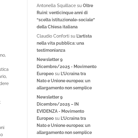
Antonella Squillace
su
Oltre
Ruini: venticinque anni di
“scelta istituzionale-sociale”
della Chiesa italiana
Claudio Conforti
su
L’artista
nella vita pubblica: una
testimonianza
ano,
Newsletter 9
Dicembre/2025 - Movimento
stica
Europeo
su
L’Ucraina tra
rio,
Nato e Unione europea: un
udere
allargamento non semplice
Newsletter 9
;
Dicembre/2025 – IN
EVIDENZA - Movimento
Europeo
su
L’Ucraina tra
Nato e Unione europea: un
oni
allargamento non semplice
to