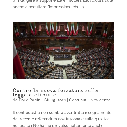
di indulgere a supponenza e intolleranza. Accusa utile
anche a occultare l’impressione che la...
Contro la nuova forzatura sulla
legge elettorale
da
Dario Parrini
|
Giu 15, 2026
|
Contributi
,
In evidenza
Il centrodestra non sembra aver tratto insegnamento
dal recente referendum costituzionale sulla giustizia,
nel quale i No hanno prevalso nettamente anche