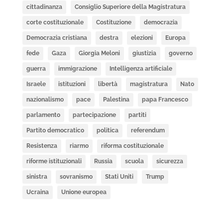
cittadinanza
Consiglio Superiore della Magistratura
corte costituzionale
Costituzione
democrazia
Democrazia cristiana
destra
elezioni
Europa
fede
Gaza
Giorgia Meloni
giustizia
governo
guerra
immigrazione
Intelligenza artificiale
Israele
istituzioni
libertà
magistratura
Nato
nazionalismo
pace
Palestina
papa Francesco
parlamento
partecipazione
partiti
Partito democratico
politica
referendum
Resistenza
riarmo
riforma costituzionale
riforme istituzionali
Russia
scuola
sicurezza
sinistra
sovranismo
Stati Uniti
Trump
Ucraina
Unione europea