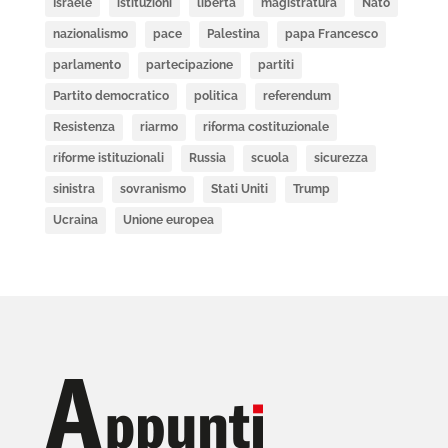
Israele
istituzioni
libertà
magistratura
Nato
nazionalismo
pace
Palestina
papa Francesco
parlamento
partecipazione
partiti
Partito democratico
politica
referendum
Resistenza
riarmo
riforma costituzionale
riforme istituzionali
Russia
scuola
sicurezza
sinistra
sovranismo
Stati Uniti
Trump
Ucraina
Unione europea