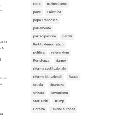
Nato
nazionalismo
l
l-
pace
Palestina
papa Francesco
parlamento
i
partecipazione
partiti
ca in
Partito democratico
, di
politica
referendum
l
Resistenza
riarmo
riforma costituzionale
riforme istituzionali
Russia
nacia
va
scuola
sicurezza
sinistra
sovranismo
Stati Uniti
Trump
Ucraina
Unione europea
no