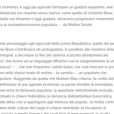
el momento, è oggi più agevole formulare un giudizio equanime,
sine 
 idolatrata ora respinta senza riserve, come quella di Umberto Bossi,
a dalle sue intuizioni e oggi guidata, attraverso progressive metamorfo
ta al nazionalsovranismo populista – , da Matteo Salvini.
dal personaggio agli sgoccioli della prima Repubblica, quella dei par
ne Bossi contribuisce da protagonista, in parallelo alle iniziative dell
topoli, a decretare la fine del sistema scaturito all’indomani del
co” che ricorre ad un linguaggio effrattivo con lo sdoganamento di u
luscaz” – , che non frequenta i salotti buoni, che vuol marcare la pr
sino nello stesso modo di vestire – la canotta – , un popolano che
polare, rifuggendo da quella che Norbert Elias chiama “la civiltà del
la definizione di una agenda incentrata su parole d’ordine di immediata
 una sorta di dizionario populista: la questione settentrionale evocata
inato in chiave federalista, la denuncia dell’elefantiasi burocratica,
, alle élites che si oppongono agli interessi del popolo, la rivolta cont
zione delle culture del luogo in chiave neotribale, la riscoperta di
a piccola e media impresa dei produttori di beni materiali, la rivolta