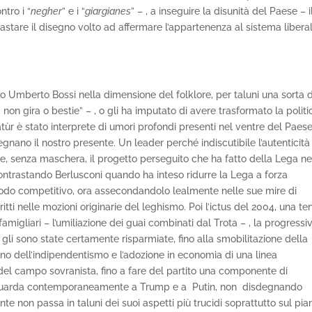
ntro i “
negher
” e i “
giargianes
” – , a inseguire la disunità del Paese – i
astare il disegno volto ad affermare l’appartenenza al sistema libera
Umberto Bossi nella dimensione del folklore, per taluni una sorta d
a non gira o bestie” – , o gli ha imputato di avere trasformato la politi
atùr è stato interprete di umori profondi presenti nel ventre del Paese
segnano il nostro presente. Un leader perché indiscutibile l’autenticità
le, senza maschera, il progetto perseguito che ha fatto della Lega ne
contrastando Berlusconi quando ha inteso ridurre la Lega a forza
modo competitivo, ora assecondandolo lealmente nelle sue mire di
ritti nelle mozioni originarie del leghismo. Poi l’ictus del 2004, una te
amigliari – l’umiliazione dei guai combinati dal Trota – , la progressi
 gli sono state certamente risparmiate, fino alla smobilitazione della
no dell’indipendentismo e l’adozione in economia di una linea
 del campo sovranista, fino a fare del partito una componente di
e guarda contemporaneamente a Trump e a Putin, non disdegnando
te non passa in taluni dei suoi aspetti più trucidi soprattutto sul pia