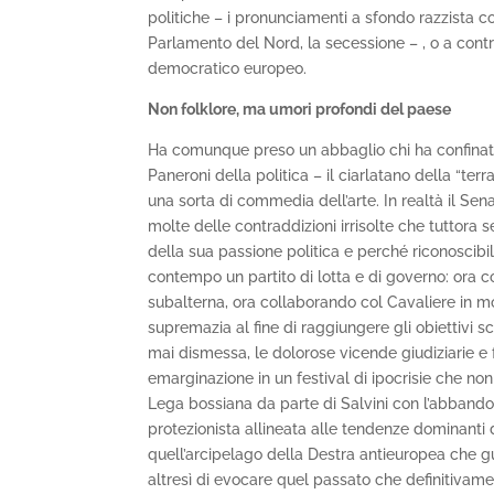
politiche – i pronunciamenti a sfondo razzista co
Parlamento del Nord, la secessione – , o a contr
democratico europeo.
Non folklore, ma umori profondi del paese
Ha comunque preso un abbaglio chi ha confinato 
Paneroni della politica – il ciarlatano della “terr
una sorta di commedia dell’arte. In realtà il Sen
molte delle contraddizioni irrisolte che tuttora 
della sua passione politica e perché riconoscibi
contempo un partito di lotta e di governo: ora 
subalterna, ora collaborando col Cavaliere in 
supremazia al fine di raggiungere gli obiettivi sc
mai dismessa, le dolorose vicende giudiziarie e f
emarginazione in un festival di ipocrisie che non
Lega bossiana da parte di Salvini con l’abbando
protezionista allineata alle tendenze dominanti
quell’arcipelago della Destra antieuropea ch
altresì di evocare quel passato che definitivamen