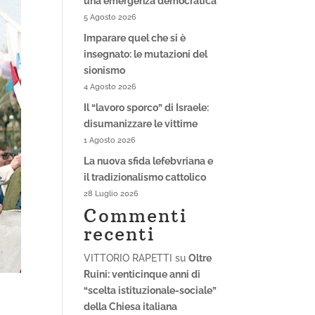
una emergenza democratica
5 Agosto 2026
Imparare quel che si è
insegnato: le mutazioni del
sionismo
4 Agosto 2026
Il “lavoro sporco” di Israele:
disumanizzare le vittime
1 Agosto 2026
La nuova sfida lefebvriana e
il tradizionalismo cattolico
28 Luglio 2026
Commenti
recenti
VITTORIO RAPETTI
su
Oltre
Ruini: venticinque anni di
“scelta istituzionale-sociale”
della Chiesa italiana