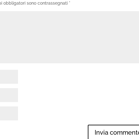
i obbligatori sono contrassegnati
*