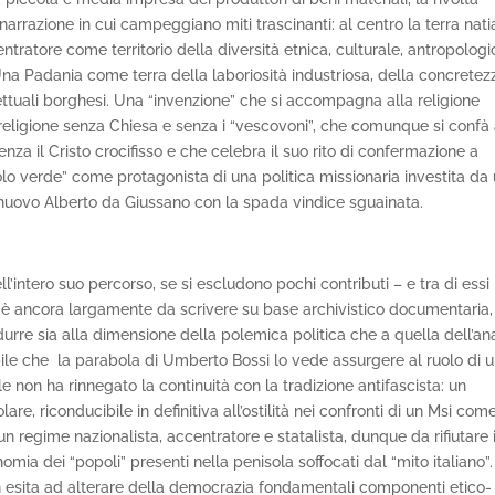
narrazione in cui campeggiano miti trascinanti: al centro la terra natia
ntratore come territorio della diversità etnica, culturale, antropologi
i. Una Padania come terra della laboriosità industriosa, della concretez
lettuali borghesi. Una “invenzione” che si accompagna alla religione
a religione senza Chiesa e senza i “vescovoni”, che comunque si confà
senza il Cristo crocifisso e che celebra il suo rito di confermazione a
olo verde” come protagonista di una politica missionaria investita da
nuovo Alberto da Giussano con la spada vindice sguainata.
intero suo percorso, se si escludono pochi contributi – e tra di essi 
– è ancora largamente da scrivere su base archivistico documentaria,
urre sia alla dimensione della polemica politica che a quella dell’ana
ile che la parabola di Umberto Bossi lo vede assurgere al ruolo di 
e non ha rinnegato la continuità con la tradizione antifascista: un
are, riconducibile in definitiva all’ostilità nei confronti di un Msi com
n regime nazionalista, accentratore e statalista, dunque da rifiutare 
nomia dei “popoli” presenti nella penisola soffocati dal “mito italiano”.
n esita ad alterare della democrazia fondamentali componenti etico-