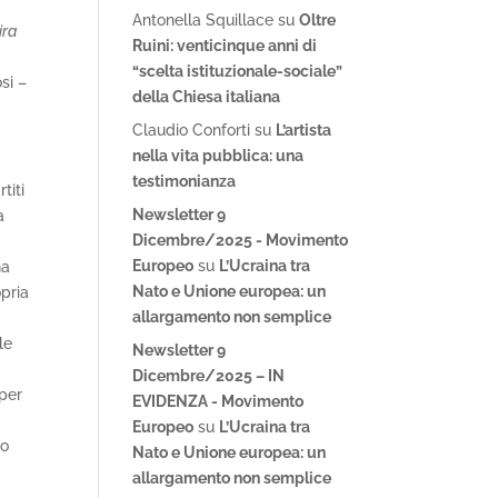
Antonella Squillace
su
Oltre
ira
Ruini: venticinque anni di
“scelta istituzionale-sociale”
si –
della Chiesa italiana
Claudio Conforti
su
L’artista
nella vita pubblica: una
testimonianza
titi
Newsletter 9
a
Dicembre/2025 - Movimento
Europeo
su
L’Ucraina tra
na
Nato e Unione europea: un
opria
allargamento non semplice
le
Newsletter 9
Dicembre/2025 – IN
 per
EVIDENZA - Movimento
Europeo
su
L’Ucraina tra
ro
Nato e Unione europea: un
allargamento non semplice