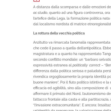
A distanza dalla scomparsa e dalle emozioni d
ac studio
, quanto ad una figura controversa, ora
l’artefice della Lega, la formazione politica nat
dal localismo nordista di matrice etnoregionalis
La rottura della vecchia politica
Anzitutto va rimarcata l’anomalia rappresentata 
che cede il passo a quella dell’antipolitica. Ebbe
magistratura e a quanto ha rappresentato Tangen
secondo conflitto mondiale: un “barbaro selvati
espressività estranea al
politically correct
– “Ber
differenza dalla politica seriosa e paludata per
rivendica orgogliosamente la propria identità po
buone maniere”. Poi il fiuto politico istintivo e 
efficacia ed agibilità, sino alla composizione di
affermare il primato del Nord, l’autonomismo decl
l’attacco frontale alla casta e alla partitocrazia
“l’invasione extracomunitaria”. E ancora: l’esalta
un’identità da preservare, la valorizzazione dell