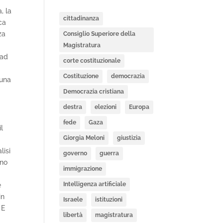
, la
cittadinanza
ca
za
Consiglio Superiore della
Magistratura
 ad
corte costituzionale
Costituzione
democrazia
 una
Democrazia cristiana
destra
elezioni
Europa
fede
Gaza
il
Giorgia Meloni
giustizia
lisi
governo
guerra
uno
immigrazione
Intelligenza artificiale
e
in
Israele
istituzioni
 E
libertà
magistratura