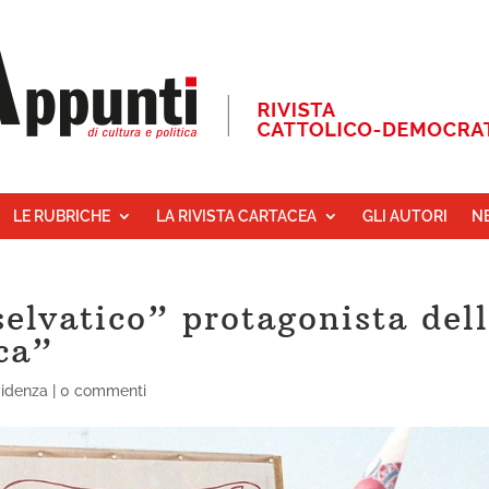
LE RUBRICHE
LA RIVISTA CARTACEA
GLI AUTORI
N
selvatico” protagonista del
ca”
videnza
|
0 commenti