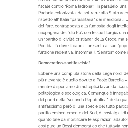
fiscale contro “Roma ladrona”. In parallelo, una 
Padania colonizzata, da sottrarre allo Stato acce
rispetto all’ Italia “parassitaria” dei meridional
del fare, contrapposta alla fumosità degli intel
neopagana del “dio Po”, con le sue liturgie, un
un “partito di civiltà cristiana”, della Croce, ma 
Pontida, là dove il capo si presenta al suo “pop
funzione redentiva. Insomma il “Senatùr” come 
Democratico e antifascista?
Ebbene una compiuta storia della Lega nord, dell’
più rilevante è quello dovuto a Paolo Barcella 
mentre disponiamo di molteplici lavori da ricond
politologica e sociologica. Comunque è innegab
dei padri della “seconda Repubblica”, della qual
antifascismo però di una specie del tutto particol
partito eminentemente del Sud, di nostalgici di u
quanto tale da mortificare le aspirazioni all’auto
così pure un Bossi democratico che tuttavia no