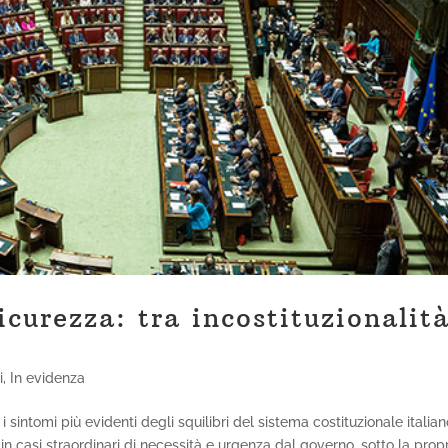
curezza: tra incostituzionalit
i
,
In evidenza
sintomi più evidenti degli squilibri del sistema costituzionale italian
n casi straordinari di necessità e urgenza dal governo, sotto la prop