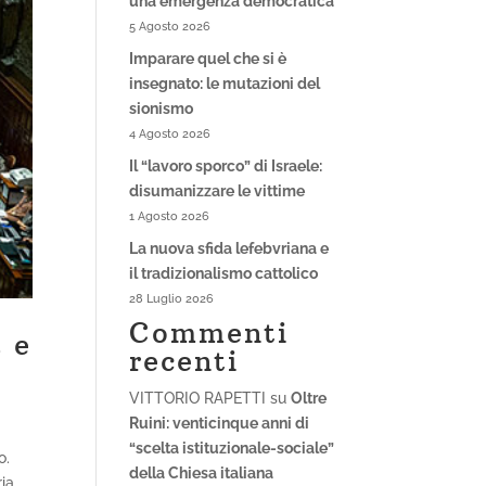
una emergenza democratica
5 Agosto 2026
Imparare quel che si è
insegnato: le mutazioni del
sionismo
4 Agosto 2026
Il “lavoro sporco” di Israele:
disumanizzare le vittime
1 Agosto 2026
La nuova sfida lefebvriana e
il tradizionalismo cattolico
28 Luglio 2026
Commenti
à e
recenti
VITTORIO RAPETTI
su
Oltre
Ruini: venticinque anni di
“scelta istituzionale-sociale”
o.
della Chiesa italiana
ria