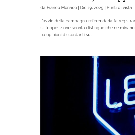
da
Franco Monaco
|
Dic 19, 2025
|
Punti di vista
L’avvio della campagna referendaria fa registr
sì, l’opposizione sconta distinguo che ne minano
ha opinioni discordanti sul...