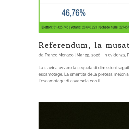
Referendum, la musat
da
Franco Monaco
|
Mar 29, 2026
|
In evidenza
,
P
La slavina ovvero la sequela di dimissioni segui
escamotage. La smentita della pretesa meloniana
L’escamotage di cavarsela con il...