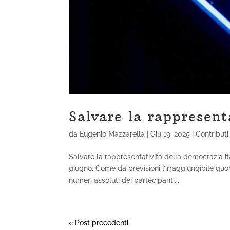
Salvare la rappresent
da
Eugenio Mazzarella
|
Giu 19, 2025
|
Contributi
Salvare la rappresentatività della democrazia it
giugno. Come da previsioni l’irraggiungibile qu
numeri assoluti dei partecipanti...
« Post precedenti