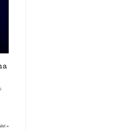
na
9
ivi »