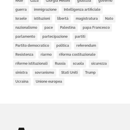
fede
Gaza
Giorgia Meloni
giustizia
governo
guerra
immigrazione
Intelligenza artificiale
Israele
istituzioni
libertà
magistratura
Nato
nazionalismo
pace
Palestina
papa Francesco
parlamento
partecipazione
partiti
Partito democratico
politica
referendum
Resistenza
riarmo
riforma costituzionale
riforme istituzionali
Russia
scuola
sicurezza
sinistra
sovranismo
Stati Uniti
Trump
Ucraina
Unione europea