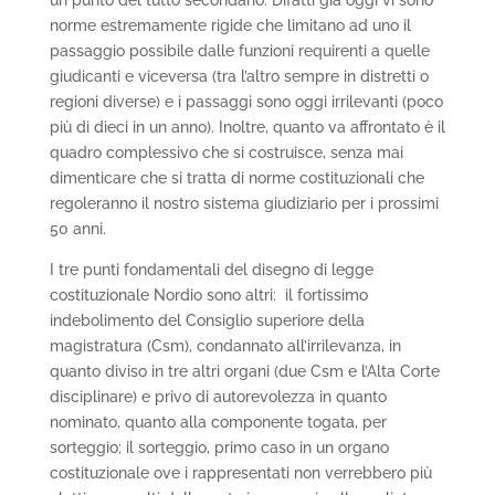
un punto del tutto secondario. Difatti già oggi vi sono
norme estremamente rigide che limitano ad uno il
passaggio possibile dalle funzioni requirenti a quelle
giudicanti e viceversa (tra l’altro sempre in distretti o
regioni diverse) e i passaggi sono oggi irrilevanti (poco
più di dieci in un anno). Inoltre, quanto va affrontato è il
quadro complessivo che si costruisce, senza mai
dimenticare che si tratta di norme costituzionali che
regoleranno il nostro sistema giudiziario per i prossimi
50 anni.
I tre punti fondamentali del disegno di legge
costituzionale Nordio sono altri: il fortissimo
indebolimento del Consiglio superiore della
magistratura (Csm), condannato all’irrilevanza, in
quanto diviso in tre altri organi (due Csm e l’Alta Corte
disciplinare) e privo di autorevolezza in quanto
nominato, quanto alla componente togata, per
sorteggio; il sorteggio, primo caso in un organo
costituzionale ove i rappresentati non verrebbero più