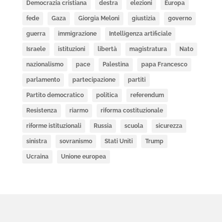
Democrazia cristiana
destra
elezioni
Europa
fede
Gaza
Giorgia Meloni
giustizia
governo
guerra
immigrazione
Intelligenza artificiale
Israele
istituzioni
libertà
magistratura
Nato
nazionalismo
pace
Palestina
papa Francesco
parlamento
partecipazione
partiti
Partito democratico
politica
referendum
Resistenza
riarmo
riforma costituzionale
riforme istituzionali
Russia
scuola
sicurezza
sinistra
sovranismo
Stati Uniti
Trump
Ucraina
Unione europea