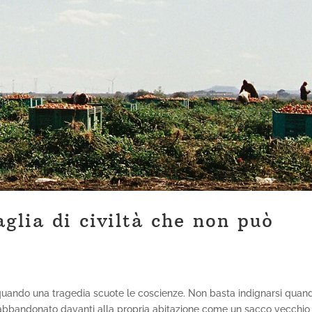
glia di civiltà che non può
 quando una tragedia scuote le coscienze. Non basta indignarsi quan
e abbandonato davanti alla propria abitazione come un sacco vecchio