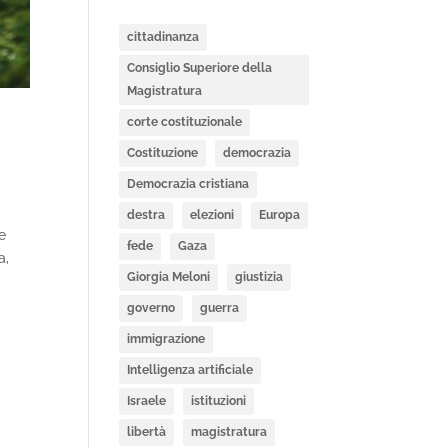
cittadinanza
Consiglio Superiore della
Magistratura
corte costituzionale
Costituzione
democrazia
Democrazia cristiana
destra
elezioni
Europa
e
fede
Gaza
a,
Giorgia Meloni
giustizia
governo
guerra
immigrazione
Intelligenza artificiale
Israele
istituzioni
libertà
magistratura