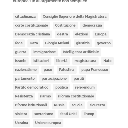
europea: un allargamento non semplice
cittadinanza
Consiglio Superiore della Magistratura
corte costituzionale
Costituzione
democrazia
Democrazia cristiana
destra
elezioni
Europa
fede
Gaza
Giorgia Meloni
giustizia
governo
guerra
immigrazione
Intelligenza artificiale
Israele
istituzioni
libertà
magistratura
Nato
nazionalismo
pace
Palestina
papa Francesco
parlamento
partecipazione
partiti
Partito democratico
politica
referendum
Resistenza
riarmo
riforma costituzionale
riforme istituzionali
Russia
scuola
sicurezza
sinistra
sovranismo
Stati Uniti
Trump
Ucraina
Unione europea