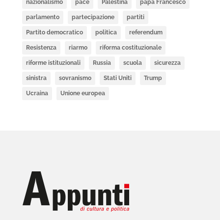
nazionalismo
pace
Palestina
papa Francesco
parlamento
partecipazione
partiti
Partito democratico
politica
referendum
Resistenza
riarmo
riforma costituzionale
riforme istituzionali
Russia
scuola
sicurezza
sinistra
sovranismo
Stati Uniti
Trump
Ucraina
Unione europea