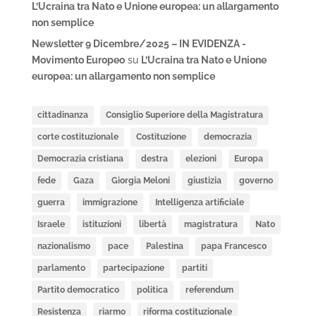
L’Ucraina tra Nato e Unione europea: un allargamento
non semplice
Newsletter 9 Dicembre/2025 – IN EVIDENZA -
Movimento Europeo
su
L’Ucraina tra Nato e Unione
europea: un allargamento non semplice
cittadinanza
Consiglio Superiore della Magistratura
corte costituzionale
Costituzione
democrazia
Democrazia cristiana
destra
elezioni
Europa
fede
Gaza
Giorgia Meloni
giustizia
governo
guerra
immigrazione
Intelligenza artificiale
Israele
istituzioni
libertà
magistratura
Nato
nazionalismo
pace
Palestina
papa Francesco
parlamento
partecipazione
partiti
Partito democratico
politica
referendum
Resistenza
riarmo
riforma costituzionale