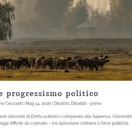
 e progressismo politico
no Ceccanti
|
Mag 14, 2026
|
Dibattiti
,
Dibattiti - primo
nti (docente di Diritto pubblico comparato alla Sapienza, Università
i difficile da costruire – tra ispirazione cristiana e forze politiche