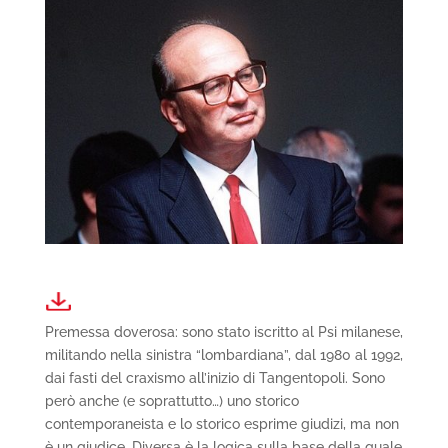
Premessa doverosa: sono stato iscritto al Psi milanese,
militando nella sinistra “lombardiana”, dal 1980 al 1992,
dai fasti del craxismo all’inizio di Tangentopoli. Sono
però anche (e soprattutto…) uno storico
contemporaneista e lo storico esprime giudizi, ma non
è un giudice. Diversa è la logica sulla base della quale