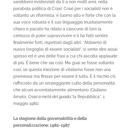
sarebbero evidenziati da lì a non molti anni, nella
parabola politica di Craxi: Craxi per i socialisti non è
soltanto un riformista, è l’uomo alto e forte che con la
sua voce robusta e il suo linguaggio inusitatamente
chiaro e pacato ha ridato a ciascuno di loro la
certezza di poter sopravvivere e li ha fatti sentire
finalmente forti, rispettati dagli altri. “Abbiamo di
nuovo l’orgoglio di essere socialisti”, si sente dire assai
spesso ed è una delle frasi a cui chi ascolta applaude
di più. È bene che sia così. Ma guai se fosse soltanto
così, se questa iniezione di vitalismo fosse non una
premessa ma finisse per essere il tutto. E il rischio c’è,
rafforzato da un serpeggiante culto della personalità
che alcuni avventatamente alimentano (Giuliano
Amato,
Craxi a metà del guado
,”la Repubblica”, 1
maggio 1981).
La stagione della governabilità e della
personalizzazione: 1982-1987