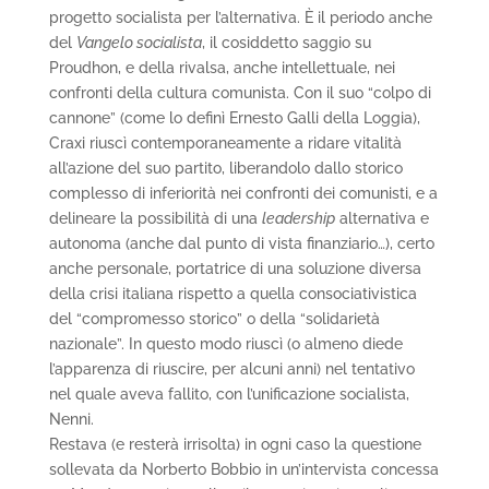
progetto socialista per l’alternativa. È il periodo anche
del
Vangelo socialista
, il cosiddetto saggio su
Proudhon, e della rivalsa, anche intellettuale, nei
confronti della cultura comunista. Con il suo “colpo di
cannone” (come lo definì Ernesto Galli della Loggia),
Craxi riuscì contemporaneamente a ridare vitalità
all’azione del suo partito, liberandolo dallo storico
complesso di inferiorità nei confronti dei comunisti, e a
delineare la possibilità di una
leadership
alternativa e
autonoma (anche dal punto di vista finanziario…), certo
anche personale, portatrice di una soluzione diversa
della crisi italiana rispetto a quella consociativistica
del “compromesso storico” o della “solidarietà
nazionale”. In questo modo riuscì (o almeno diede
l’apparenza di riuscire, per alcuni anni) nel tentativo
nel quale aveva fallito, con l’unificazione socialista,
Nenni.
Restava (e resterà irrisolta) in ogni caso la questione
sollevata da Norberto Bobbio in un’intervista concessa