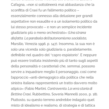
Cafagna, «non si sottolineerà mai abbastanza che la
sconfitta di Craxi fu un fallimento politico –
essenzialmente connesso alla delusione per grandi
aspettative non esaudite e a un isolamento politico da
lui stesso provocato – e non un semplice incidente
giudiziario più o meno orchestrato» (
Una strana
disfatta. La parabola dell’autonomismo socialista
,
Marsilio, Venezia 1996, p. 147). Insomma, la sua non è
solo una vicenda solo giudiziaria o, parallelamente,
definibile nel quadro del “capro espiatorio”. E neppure
può essere trattata insistendo più di tanto sugli aspetti
della personalità e caratteriali che, semmai, possono
servire a inquadrare meglio il personaggio, così come
l’approccio «anti-demagogico alla politica che nella
sinistra italiana rappresenterà un tratto davvero molto
atipico» (Fabio Martini,
Controvento. La vera storia di
Bettino Craxi
, Rubbettino, Soveria Mannelli 2000, p. 18).
Piuttosto, su questo terreno andrebbe indagato quel
misto di idealismo e realismo, di strategia e di tattica