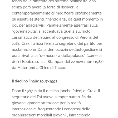
fondo delle difficoltà del sistema politico italiano
senza però avere la forza di risolverli e
contemporaneamente di modificare profondamente
gli assetti esistenti, finendo anzi, da quel momento in
poi, per adagiarvisi. Parallelamente all’enfasi sulla
“governabilità”, si accentuava quella sul ruolo
carismatico del
leader
: al congresso di Verona del
1984, Craxi fu riconfermato segretario del partito per
acclamazione. Dalla democrazia dell’autogestione si
era arrivati alla “democrazia dell’applauso” (come la
definì Bobbio su «La Stampa» del 22 novembre 1984),
da Mitterrand a Ghino di Tacco.
Il declino finale: 1987-1992
Dopo il 1987 inizia il declino (anche fisico) di Craxi. Il
segretario del Psi aveva sempre nutrito, fin da
giovane, grande attenzione per la realtà
internazionale, frequentando i congressi delle
organizzazioni mondiali giovanili, intrecciando