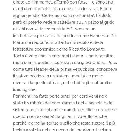
girato ad Hmmamet, affermò con forza: “io sono uno
degli uomini più di sinistra che ci sia in Italia”. E però
aggiungendo: “Certo, non sono comunista”. Escludo
però di poterlo vedere saltellare su un palco al grido
di “chi non salta, comunista è…”. Non era un
intellettuale prestato alla politica come Francesco De
Martino e neppure un attento conoscitore della
letteratura economica come Riccardo Lombardi.
Tanto è vero che, in entrambi i campi, come peraltro
molti uomini politici, ricorreva a dei
ghost writer
s. Però,
come tutti i leader della prima Repubblica, conosceva
il valore politico, in un sistema mediatico molto
diverso da quello attuale, delle battaglie culturali e
ideologiche.
Parimenti, ha fatto parte (anzi, per certi versi ne è
stato il simbolo) dei cambiamenti della società e del
sistema politico italiano (e quindi, per riflesso, anche di
quello internazionale) tra gli anni ’70 e ’80. Anche
perché, come ha scritto quello che resta tuttora il più
lucido analista della vicenda del craxismo, Luciano