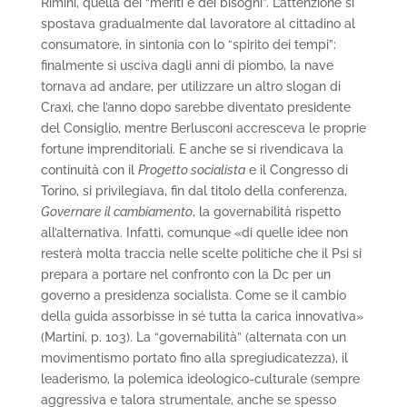
Rimini, quella dei “meriti e dei bisogni”. L’attenzione si
spostava gradualmente dal lavoratore al cittadino al
consumatore, in sintonia con lo “spirito dei tempi”:
finalmente si usciva dagli anni di piombo, la nave
tornava ad andare, per utilizzare un altro slogan di
Craxi, che l’anno dopo sarebbe diventato presidente
del Consiglio, mentre Berlusconi accresceva le proprie
fortune imprenditoriali. E anche se si rivendicava la
continuità con il
Progetto socialista
e il Congresso di
Torino, si privilegiava, fin dal titolo della conferenza,
Governare il cambiamento
, la governabilità rispetto
all’alternativa. Infatti, comunque «di quelle idee non
resterà molta traccia nelle scelte politiche che il Psi si
prepara a portare nel confronto con la Dc per un
governo a presidenza socialista. Come se il cambio
della guida assorbisse in sé tutta la carica innovativa»
(Martini, p. 103). La “governabilità” (alternata con un
movimentismo portato fino alla spregiudicatezza), il
leaderismo, la polemica ideologico-culturale (sempre
aggressiva e talora strumentale, anche se spesso