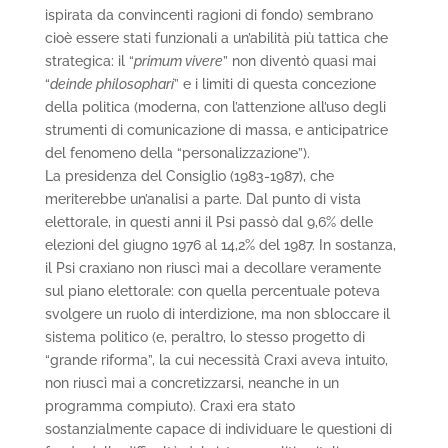
ispirata da convincenti ragioni di fondo) sembrano
cioè essere stati funzionali a un’abilità più tattica che
strategica: il “
primum vivere
” non diventò quasi mai
“
deinde philosophari
” e i limiti di questa concezione
della politica (moderna, con l’attenzione all’uso degli
strumenti di comunicazione di massa, e anticipatrice
del fenomeno della “personalizzazione”).
La presidenza del Consiglio (1983-1987), che
meriterebbe un’analisi a parte. Dal punto di vista
elettorale, in questi anni il Psi passò dal 9,6% delle
elezioni del giugno 1976 al 14,2% del 1987. In sostanza,
il Psi craxiano non riuscì mai a decollare veramente
sul piano elettorale: con quella percentuale poteva
svolgere un ruolo di interdizione, ma non sbloccare il
sistema politico (e, peraltro, lo stesso progetto di
“grande riforma”, la cui necessità Craxi aveva intuito,
non riuscì mai a concretizzarsi, neanche in un
programma compiuto). Craxi era stato
sostanzialmente capace di individuare le questioni di