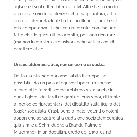
agisce e i suoi criteri interpretativi. Allo stesso modo,
una cosa sono le sentenze della magistratura, altra
cosa le interpretazioni storico-politiche, le uniche di
mia competenza. Il che, naturalmente, non esclude il
fatto che, in quest’ultimo ambito, possano rientrare
(ma non in maniera esclusiva) anche valutazioni di
carattere etico.
Un socialdemocratico, non un uomo di destra
Detto questo, sgombriamo subito il campo, se
possibile, da un paio di equivoci (peraltro spesso
alimentati e favoriti, come abbiamo visto anche in
questi giorni, dai tardi epigoni del craxismo), di fronte
al periodico ripresentarsi del dibattito sulla figura del
leader
socialista. Craxi, bene o male, volenti o nolenti,
appartiene senz’altro alla tradizione socialdemocratica
(più simile a Schmidt che a Brandt, Palme o
Mitterrand): in un docufilm, credo del 1998, quindi