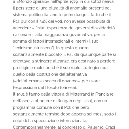
a «Mondo operaio» nell’aprile 1979, in cui sottolineava
il persistere di una pluralità di anomalie presenti nel
sistema politico italiano: in primo luogo il fatto che il
Pci, pur con il 34% dei voti, non avesse possibilità di
accedere – finita l’esperienza dei governi di solidarietà
nazionale – alla maggioranza governativa, per la
somma di fattori internazionali e interni (il suo
“leninismo intrinseco”). In questo quadro,
sostanzialmente bloccato, il Psi, da qualunque parte si
orientava a stringere alleanze, era destinato a perdere
prestigio e ruolo, perché il suo ruolo strategico era
quello della costruzione dell’alternativa
(«dell’alternanza secca di governo», per usare
l’espressione del filosofo torinese).
Il 1981 è l’anno della vittoria di Mitterrand in Francia (e
dell’ascesa al potere di Reagan negli Usa), con un
programma comune con il Pcf, che però
sostanzialmente terminò dopo appena sei mesi, sotto i
colpi della speculazione internazionale.
Contemporaneamente, al congresso di Palermo, Craxi