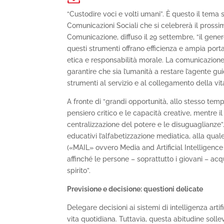
“Custodire voci e volti umani”. È questo il tem
Comunicazioni Sociali che si celebrerà il pross
Comunicazione, diffuso il 29 settembre, “il gen
questi strumenti offrano efficienza e ampia por
etica e responsabilità morale. La comunicazione 
garantire che sia l’umanità a restare l’agente g
strumenti al servizio e al collegamento della v
A fronte di “grandi opportunità, allo stesso temp
pensiero critico e le capacità creative, mentre i
centralizzazione del potere e le disuguaglianze”
educativi l’alfabetizzazione mediatica, alla qua
(«MAIL» ovvero Media and Artificial Intelligence
affinché le persone – soprattutto i giovani – acq
spirito”.
Previsione e decisione: questioni delicate
Delegare decisioni ai sistemi di intelligenza arti
vita quotidiana. Tuttavia, questa abitudine solle