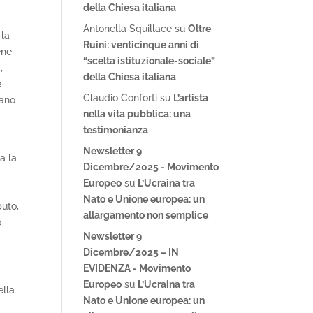
della Chiesa italiana
Antonella Squillace
su
Oltre
 la
Ruini: venticinque anni di
ene
“scelta istituzionale-sociale”
,
della Chiesa italiana
è
Claudio Conforti
su
L’artista
iano
nella vita pubblica: una
testimonianza
Newsletter 9
a la
Dicembre/2025 - Movimento
Europeo
su
L’Ucraina tra
Nato e Unione europea: un
buto,
allargamento non semplice
o
Newsletter 9
Dicembre/2025 – IN
EVIDENZA - Movimento
Europeo
su
L’Ucraina tra
ella
Nato e Unione europea: un