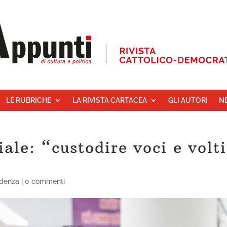
LE RUBRICHE
LA RIVISTA CARTACEA
GLI AUTORI
N
iale: “custodire voci e volti
idenza
|
0 commenti