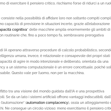
mo di esercitare il pensiero critico, rischiamo forse di ridurci a un ruo
 consiste nella possibilità di affidare loro non soltanto compiti compl
o capacità di previsione in situazioni incerte, grazie all’elaborazione
apacità cognitiva
” delle macchine amplia enormemente gli ambiti di
 non routinarie che, fino a poco tempo fa, sembravano prerogativa
 di IA operano attraverso procedure di calcolo probabilistico, second
ntelligenza umana, invece, è relazionale e consapevole dei propri stati
capacità di agire in modo intenzionale e deliberato, orientata da una
gency a un sistema computazionale è un errore concettuale, poiché so
sabile. Questo vale per l’uomo, non per la macchina.
flitto tra una visione del mondo guidata dall’IA e una prospettiva
. Se da un lato i sistemi artificiali offrono vantaggi indiscutibili, dall’
 l’automazione” (
automation complacency
), ossia un atteggiamento 
chi. Ne consegue un circolo vizioso: meno esercitiamo il pensiero criti