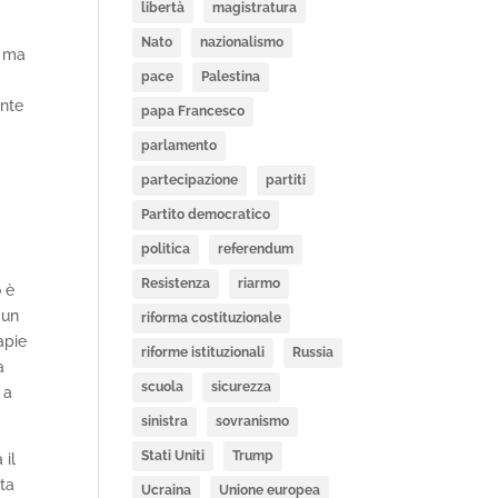
libertà
magistratura
Nato
nazionalismo
, ma
pace
Palestina
ente
papa Francesco
parlamento
partecipazione
partiti
Partito democratico
politica
referendum
Resistenza
riarmo
o è
 un
riforma costituzionale
apie
riforme istituzionali
Russia
a
scuola
sicurezza
 a
sinistra
sovranismo
Stati Uniti
Trump
 il
ita
Ucraina
Unione europea