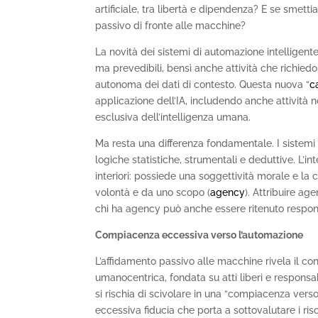
artificiale, tra libertà e dipendenza? E se smettia
passivo di fronte alle macchine?
La novità dei sistemi di automazione intelligente
ma prevedibili, bensì anche attività che richiedon
autonoma dei dati di contesto. Questa nuova “
c
applicazione dell’IA, includendo anche attività
esclusiva dell’intelligenza umana.
Ma resta una differenza fondamentale. I sistemi
logiche statistiche, strumentali e deduttive. L’i
interiori: possiede una soggettività morale e la 
volontà e da uno scopo (
agency
). Attribuire a
chi ha agency può anche essere ritenuto respon
Compiacenza eccessiva verso l’automazione
L’affidamento passivo alle macchine rivela il con
umanocentrica, fondata su atti liberi e responsabili
si rischia di scivolare in una “compiacenza verso
eccessiva fiducia che porta a sottovalutare i ris