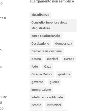
allargamento non semplice
lo
cittadinanza
essi
Consiglio Superiore della
Magistratura
corte costituzionale
Costituzione
democrazia
o
Democrazia cristiana
destra
elezioni
Europa
fede
Gaza
lo
Giorgia Meloni
giustizia
governo
guerra
immigrazione
altro
Intelligenza artificiale
di
Israele
istituzioni
co,