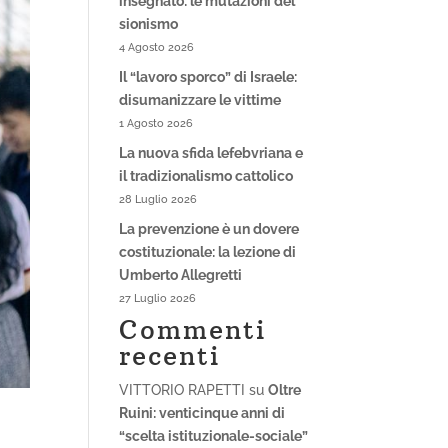
insegnato: le mutazioni del
sionismo
4 Agosto 2026
Il “lavoro sporco” di Israele:
disumanizzare le vittime
1 Agosto 2026
La nuova sfida lefebvriana e
il tradizionalismo cattolico
28 Luglio 2026
La prevenzione è un dovere
costituzionale: la lezione di
Umberto Allegretti
27 Luglio 2026
Commenti
recenti
VITTORIO RAPETTI
su
Oltre
Ruini: venticinque anni di
“scelta istituzionale-sociale”