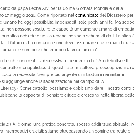
a scelto da papa Leone XIV per la 60.ma Giornata Mondiale delle
imo 17 maggio 2026. Come riportato nel
comunicato
del Dicastero per
ere umano ha oggi possibilità impensabili solo pochi anni fa. Ma sebb
tata, non possono sostituire le capacità unicamente umane di empatia
pubblica richiede giudizio umano, non solo schemi di dati. La sfida 
uida. Il futuro della comunicazione deve assicurare che le macchine s
ita umana, e non forze che erodono la voce umana”.
o i rischi sono reali. Un’eccessiva dipendenza dall’IA indebolisce il
l controllo monopolistico di questi sistemi solleva preoccupazioni circ
. Ecco la necessità “sempre più urgente di introdurre nei sistemi
le si aggiunge anche l’alfabetizzazione nel campo di IA
 Literacy). Come cattolici possiamo e dobbiamo dare il nostro contri
uisiscano la capacità di pensiero critico e crescano nella libertà dell
ficiale (IA) è ormai una pratica concreta, spesso addirittura abituale, n
va interrogativi cruciali: stiamo oltrepassando un confine tra reale e