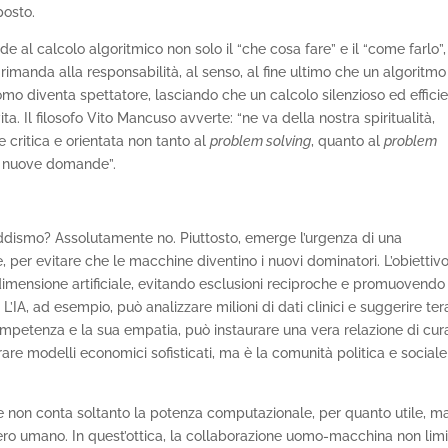
posto.
e al calcolo algoritmico non solo il “che cosa fare” e il “come farlo”
” rimanda alla responsabilità, al senso, al fine ultimo che un algoritmo
omo diventa spettatore, lasciando che un calcolo silenzioso ed effici
. Il filosofo Vito Mancuso avverte: “ne va della nostra spiritualità,
 critica e orientata non tanto al
problem solving
, quanto al
problem
are nuove domande”.
 luddismo? Assolutamente no. Piuttosto, emerge l’urgenza di una
, per evitare che le macchine diventino i nuovi dominatori. L’obiettiv
dimensione artificiale, evitando esclusioni reciproche e promuovendo
IA, ad esempio, può analizzare milioni di dati clinici e suggerire ter
competenza e la sua empatia, può instaurare una vera relazione di cur
rare modelli economici sofisticati, ma è la comunità politica e sociale
 non conta soltanto la potenza computazionale, per quanto utile, ma
ero umano. In quest’ottica, la collaborazione uomo-macchina non lim