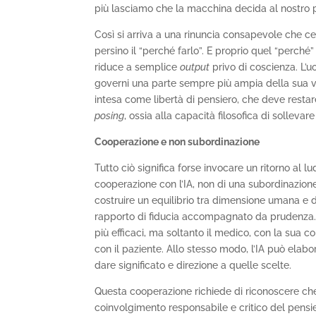
più lasciamo che la macchina decida al nostro 
Così si arriva a una rinuncia consapevole che ced
persino il “perché farlo”. E proprio quel “perché
riduce a semplice
output
privo di coscienza. L’u
governi una parte sempre più ampia della sua vita
intesa come libertà di pensiero, che deve restare
posing
, ossia alla capacità filosofica di sollev
Cooperazione e non subordinazione
Tutto ciò significa forse invocare un ritorno al
cooperazione con l’IA, non di una subordinazione
costruire un equilibrio tra dimensione umana e 
rapporto di fiducia accompagnato da prudenza. L’
più efficaci, ma soltanto il medico, con la sua 
con il paziente. Allo stesso modo, l’IA può elabo
dare significato e direzione a quelle scelte.
Questa cooperazione richiede di riconoscere che
coinvolgimento responsabile e critico del pensi