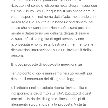
che ne testimoni la gratitudine per ciò che si è
ricevuto, nel senso di disporne nella stessa misura con
cui l’ha vissuto Gesù. Per questo si può anche dare la
vita – disporne – nel nome della fede, mostrando che
l’assoluto è Dio. La vita è un bene incondizionato, nel
senso che nessuna condizione può essere posta a
monte e dall’esterno per definirla degna di essere
vissuta. Infatti, la dignità di ogni persona viene
riconosciuta e non creata: basti qui il riferimento alle
dichiarazioni internazionali sui diritti inviolabili della
persona.
Il nuovo progetto di legge della maggioranza
Tenuto conto di ciò, esaminiamo nei suoi aspetti più
rilevanti il contenuto del disegno di legge.
1. L’articolo 1 nel sottotitolo riporta “inviolabilità e
indisponibilità del diritto alla vita”. L’utilizzo di questi
termini all’inizio del disegno delinea i principi di
riferimento su cui si dipana la proposta. Vista la