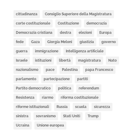
cittadinanza
Consiglio Superiore della Magistratura
corte costituzionale
Costituzione
democrazia
Democrazia cristiana
destra
elezioni
Europa
fede
Gaza
Giorgia Meloni
giustizia
governo
guerra
immigrazione
Intelligenza artificiale
Israele
istituzioni
libertà
magistratura
Nato
nazionalismo
pace
Palestina
papa Francesco
parlamento
partecipazione
partiti
Partito democratico
politica
referendum
Resistenza
riarmo
riforma costituzionale
riforme istituzionali
Russia
scuola
sicurezza
sinistra
sovranismo
Stati Uniti
Trump
Ucraina
Unione europea