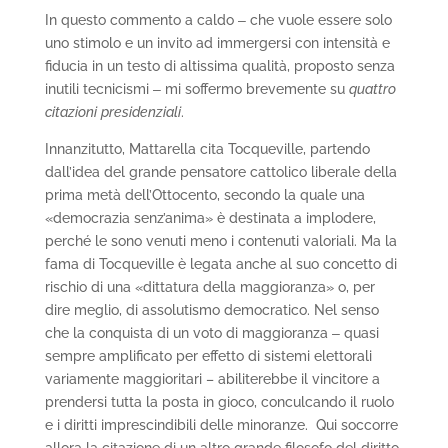
In questo commento a caldo ‒ che vuole essere solo
uno stimolo e un invito ad immergersi con intensità e
fiducia in un testo di altissima qualità, proposto senza
inutili tecnicismi ‒ mi soffermo brevemente su
quattro
citazioni
presidenziali
.
Innanzitutto, Mattarella cita Tocqueville, partendo
dall’idea del grande pensatore cattolico liberale della
prima metà dell’Ottocento, secondo la quale una
«democrazia senz’anima» è destinata a implodere,
perché le sono venuti meno i contenuti valoriali. Ma la
fama di Tocqueville è legata anche al suo concetto di
rischio di una «dittatura della maggioranza» o, per
dire meglio, di assolutismo democratico. Nel senso
che la conquista di un voto di maggioranza ‒ quasi
sempre amplificato per effetto di sistemi elettorali
variamente maggioritari – abiliterebbe il vincitore a
prendersi tutta la posta in gioco, conculcando il ruolo
e i diritti imprescindibili delle minoranze. Qui soccorre