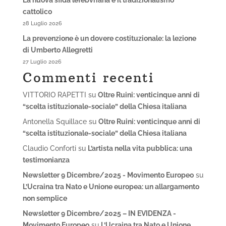
La nuova sfida lefebvriana e il tradizionalismo
cattolico
28 Luglio 2026
La prevenzione è un dovere costituzionale: la lezione
di Umberto Allegretti
27 Luglio 2026
Commenti recenti
VITTORIO RAPETTI
su
Oltre Ruini: venticinque anni di
“scelta istituzionale-sociale” della Chiesa italiana
Antonella Squillace
su
Oltre Ruini: venticinque anni di
“scelta istituzionale-sociale” della Chiesa italiana
Claudio Conforti
su
L’artista nella vita pubblica: una
testimonianza
Newsletter 9 Dicembre/2025 - Movimento Europeo
su
L’Ucraina tra Nato e Unione europea: un allargamento
non semplice
Newsletter 9 Dicembre/2025 – IN EVIDENZA -
Movimento Europeo
su
L’Ucraina tra Nato e Unione