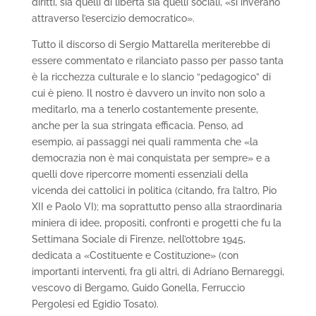
diritti, sia quelli di libertà sia quelli sociali, «si inverano
attraverso l’esercizio democratico».
Tutto il discorso di Sergio Mattarella meriterebbe di
essere commentato e rilanciato passo per passo tanta
è la ricchezza culturale e lo slancio “pedagogico” di
cui è pieno. Il nostro è davvero un invito non solo a
meditarlo, ma a tenerlo costantemente presente,
anche per la sua stringata efficacia. Penso, ad
esempio, ai passaggi nei quali rammenta che «la
democrazia non è mai conquistata per sempre» e a
quelli dove ripercorre momenti essenziali della
vicenda dei cattolici in politica (citando, fra l’altro, Pio
XII e Paolo VI); ma soprattutto penso alla straordinaria
miniera di idee, propositi, confronti e progetti che fu la
Settimana Sociale di Firenze, nell’ottobre 1945,
dedicata a «Costituente e Costituzione» (con
importanti interventi, fra gli altri, di Adriano Bernareggi,
vescovo di Bergamo, Guido Gonella, Ferruccio
Pergolesi ed Egidio Tosato).