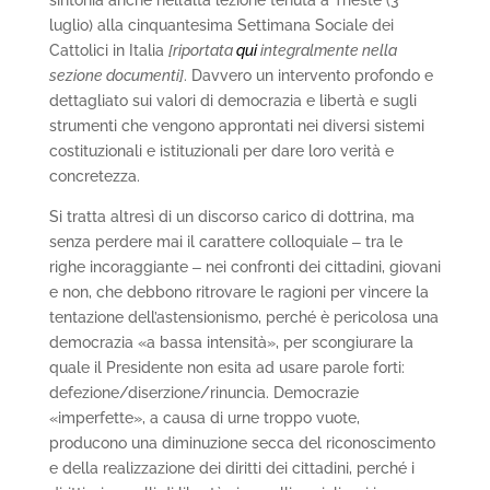
sintonia anche nell’alta lezione tenuta a Trieste (3
luglio) alla cinquantesima Settimana Sociale dei
Cattolici in Italia
[riportata
qui
integralmente nella
sezione documenti]
. Davvero un intervento profondo e
dettagliato sui valori di democrazia e libertà e sugli
strumenti che vengono approntati nei diversi sistemi
costituzionali e istituzionali per dare loro verità e
concretezza.
Si tratta altresì di un discorso carico di dottrina, ma
senza perdere mai il carattere colloquiale ‒ tra le
righe incoraggiante ‒ nei confronti dei cittadini, giovani
e non, che debbono ritrovare le ragioni per vincere la
tentazione dell’astensionismo, perché è pericolosa una
democrazia «a bassa intensità», per scongiurare la
quale il Presidente non esita ad usare parole forti:
defezione/diserzione/rinuncia. Democrazie
«imperfette», a causa di urne troppo vuote,
producono una diminuzione secca del riconoscimento
e della realizzazione dei diritti dei cittadini, perché i