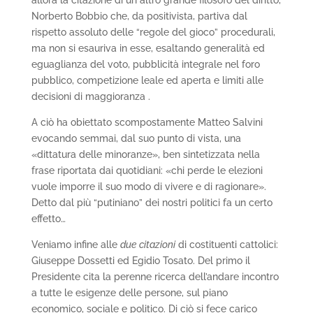
allora la citazione di un altro grande filosofo del diritto,
Norberto Bobbio che, da positivista, partiva dal
rispetto assoluto delle “regole del gioco” procedurali,
ma non si esauriva in esse, esaltando generalità ed
eguaglianza del voto, pubblicità integrale nel foro
pubblico, competizione leale ed aperta e limiti alle
decisioni di maggioranza .
A ciò ha obiettato scompostamente Matteo Salvini
evocando semmai, dal suo punto di vista, una
«dittatura delle minoranze», ben sintetizzata nella
frase riportata dai quotidiani: «chi perde le elezioni
vuole imporre il suo modo di vivere e di ragionare».
Detto dal più “putiniano” dei nostri politici fa un certo
effetto…
Veniamo infine alle
due citazioni
di costituenti cattolici:
Giuseppe Dossetti ed Egidio Tosato. Del primo il
Presidente cita la perenne ricerca dell’andare incontro
a tutte le esigenze delle persone, sul piano
economico, sociale e politico. Di ciò si fece carico