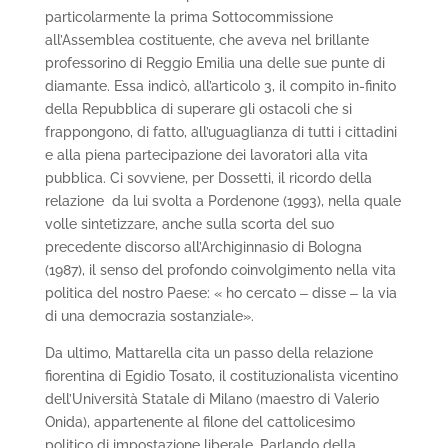
particolarmente la prima Sottocommissione
all’Assemblea costituente, che aveva nel brillante
professorino di Reggio Emilia una delle sue punte di
diamante. Essa indicò, all’articolo 3, il compito in-finito
della Repubblica di superare gli ostacoli che si
frappongono, di fatto, all’uguaglianza di tutti i cittadini
e alla piena partecipazione dei lavoratori alla vita
pubblica. Ci sovviene, per Dossetti, il ricordo della
relazione da lui svolta a Pordenone (1993), nella quale
volle sintetizzare, anche sulla scorta del suo
precedente discorso all’Archiginnasio di Bologna
(1987), il senso del profondo coinvolgimento nella vita
politica del nostro Paese: « ho cercato ‒ disse ‒ la via
di una democrazia sostanziale».
Da ultimo, Mattarella cita un passo della relazione
fiorentina di Egidio Tosato, il costituzionalista vicentino
dell’Università Statale di Milano (maestro di Valerio
Onida), appartenente al filone del cattolicesimo
politico di impostazione liberale. Parlando della