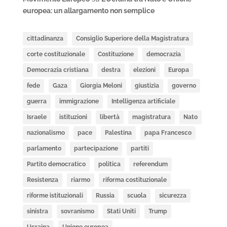
europea: un allargamento non semplice
cittadinanza
Consiglio Superiore della Magistratura
corte costituzionale
Costituzione
democrazia
Democrazia cristiana
destra
elezioni
Europa
fede
Gaza
Giorgia Meloni
giustizia
governo
guerra
immigrazione
Intelligenza artificiale
Israele
istituzioni
libertà
magistratura
Nato
nazionalismo
pace
Palestina
papa Francesco
parlamento
partecipazione
partiti
Partito democratico
politica
referendum
Resistenza
riarmo
riforma costituzionale
riforme istituzionali
Russia
scuola
sicurezza
sinistra
sovranismo
Stati Uniti
Trump