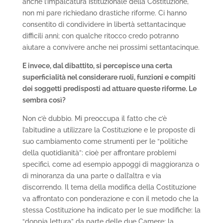
anche l’impalcatura istituzionale della Costituzione,
non mi pare richiedano drastiche riforme. Ci hanno
consentito di condividere in libertà settantacinque
difficili anni; con qualche ritocco credo potranno
aiutare a convivere anche nei prossimi settantacinque.
E invece, dal dibattito, si percepisce una certa
superficialità nel considerare ruoli, funzioni e compiti
dei soggetti predisposti ad attuare queste riforme. Le
sembra così?
Non c’è dubbio. Mi preoccupa il fatto che c’è
l’abitudine a utilizzare la Costituzione e le proposte di
suo cambiamento come strumenti per le “politiche
della quotidianità”: cioè per affrontare problemi
specifici, come ad esempio appoggi di maggioranza o
di minoranza da una parte o dall’altra e via
discorrendo. Il tema della modifica della Costituzione
va affrontato con ponderazione e con il metodo che la
stessa Costituzione ha indicato per le sue modifiche: la
“doppia lettura” da parte delle due Camere; la