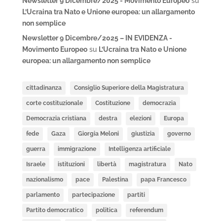
Newsletter 9 Dicembre/2025 - Movimento Europeo
su
L’Ucraina tra Nato e Unione europea: un allargamento
non semplice
Newsletter 9 Dicembre/2025 – IN EVIDENZA -
Movimento Europeo
su
L’Ucraina tra Nato e Unione
europea: un allargamento non semplice
cittadinanza
Consiglio Superiore della Magistratura
corte costituzionale
Costituzione
democrazia
Democrazia cristiana
destra
elezioni
Europa
fede
Gaza
Giorgia Meloni
giustizia
governo
guerra
immigrazione
Intelligenza artificiale
Israele
istituzioni
libertà
magistratura
Nato
nazionalismo
pace
Palestina
papa Francesco
parlamento
partecipazione
partiti
Partito democratico
politica
referendum