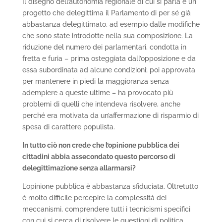
Il disegno dell’autonomia regionale di cui si parla è un
progetto che delegittima il Parlamento di per sé già
abbastanza delegittimato, ad esempio dalle modifiche
che sono state introdotte nella sua composizione. La
riduzione del numero dei parlamentari, condotta in
fretta e furia – prima osteggiata dall’opposizione e da
essa subordinata ad alcune condizioni; poi approvata
per mantenere in piedi la maggioranza senza
adempiere a queste ultime – ha provocato più
problemi di quelli che intendeva risolvere, anche
perché era motivata da un’affermazione di risparmio di
spesa di carattere populista.
In tutto ciò non crede che l’opinione pubblica dei
cittadini abbia assecondato questo percorso di
delegittimazione senza allarmarsi?
L’opinione pubblica è abbastanza sfiduciata. Oltretutto
è molto difficile percepire la complessità dei
meccanismi, comprendere tutti i tecnicismi specifici
con cui si cerca di risolvere le questioni di politica