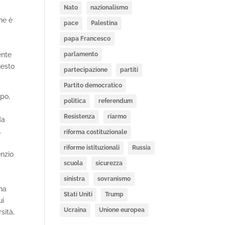
Nato
nazionalismo
che è
pace
Palestina
papa Francesco
ente
parlamento
uesto
partecipazione
partiti
Partito democratico
ppo,
politica
referendum
Resistenza
riarmo
da
.
riforma costituzionale
riforme istituzionali
Russia
enzio
scuola
sicurezza
sinistra
sovranismo
una
Stati Uniti
Trump
ui
Ucraina
Unione europea
sità,