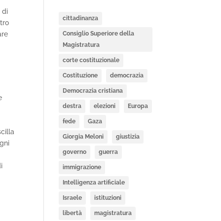
 di
cittadinanza
tro
are
Consiglio Superiore della
Magistratura
corte costituzionale
Costituzione
democrazia
Democrazia cristiana
e
destra
elezioni
Europa
fede
Gaza
cilla
Giorgia Meloni
giustizia
ogni
governo
guerra
i
immigrazione
Intelligenza artificiale
Israele
istituzioni
libertà
magistratura