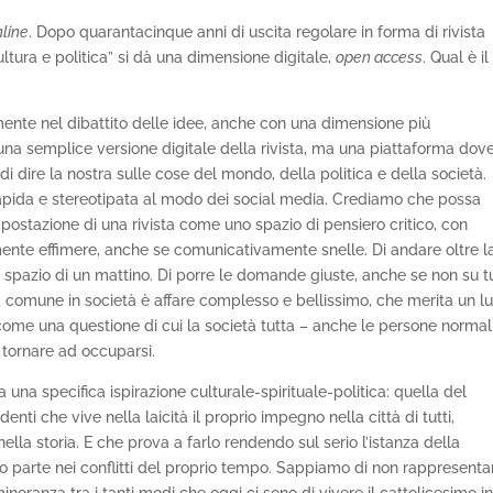
nline
. Dopo quarantacinque anni di uscita regolare in forma di rivista
ltura e politica” si dà una dimensione digitale,
open access
. Qual è il
amente nel dibattito delle idee, anche con una dimensione più
una semplice versione digitale della rivista, ma una piattaforma dov
i dire la nostra sulle cose del mondo, della politica e della società.
apida e stereotipata al modo dei social media. Crediamo che possa
impostazione di una rivista come uno spazio di pensiero critico, con
mente effimere, anche se comunicativamente snelle. Di andare oltre l
o lo spazio di un mattino. Di porre le domande giuste, anche se non su t
ita comune in società è affare complesso e bellissimo, che merita un l
 come una questione di cui la società tutta – anche le persone normal
a tornare ad occuparsi.
 una specifica ispirazione culturale-spirituale-politica: quella del
ti che vive nella laicità il proprio impegno nella città di tutti,
ella storia. E che prova a farlo rendendo sul serio l’istanza della
ndo parte nei conflitti del proprio tempo. Sappiamo di non rappresenta
a minoranza tra i tanti modi che oggi ci sono di vivere il cattolicesimo i