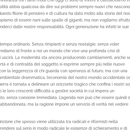
ilità abbia qualcosa da dire sui problemi sempre nuovi che nascono
uesto filone di pensiero e di cultura ha dato molto alla storia del nos
piamo di essere nani sulle spalle di giganti, ma non vogliamo sfrutt
nderci dalle nostre responsabilità. Ogni generazione ha infatti le sue
tempo ordinario. Senza rimpianti e senza nostalgie, senza voler
vediamo di fronte a noi un mondo che vive una profonda crisi di
 si uscirà. La modernità sta ancora producendo cambiamenti, anche s
ertà e di centralità del soggetto si esprime sempre più nelle nuove
con la leggerezza di chi guarda con speranza al futuro, ma con una
i ambientale drammatica, l’economia del nostro mondo occidentale os
guerra è tornata a delineare un orizzonte tragico che confina i nostri s
le loro crescenti difficoltà a gestire società in cui impera un
ato, senza coesione immediata. L’agenda non può che essere quindi d
 abbandonata, ma la ragione impone un servizio di verità nel vedere
nzione che spesso viene utilizzata tra radicali e riformisti nella
prendere sul serio in modo radicale le esigenze di schieramento e di