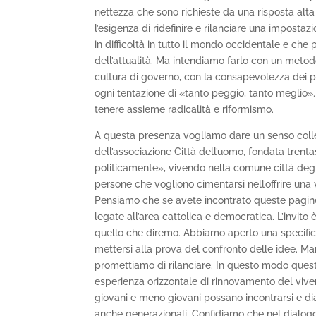
nettezza che sono richieste da una risposta alt
l’esigenza di ridefinire e rilanciare una imposta
in difficoltà in tutto il mondo occidentale e 
dell’attualità. Ma intendiamo farlo con un meto
cultura di governo, con la consapevolezza dei 
ogni tentazione di «tanto peggio, tanto meglio».
tenere assieme radicalità e riformismo.
A questa presenza vogliamo dare un senso collet
dell’associazione Città dell’uomo, fondata trent
politicamente», vivendo nella comune città degl
persone che vogliono cimentarsi nell’offrire una
Pensiamo che se avete incontrato queste pagine 
legate all’area cattolica e democratica. L’invito 
quello che diremo. Abbiamo aperto una specifica
mettersi alla prova del confronto delle idee. Ma
promettiamo di rilanciare. In questo modo quest
esperienza orizzontale di rinnovamento del vive
giovani e meno giovani possano incontrarsi e dial
anche generazionali. Confidiamo che nel dialog