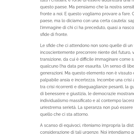
questo paese. Ma pensiamo che la nostra sensib
fronte a noi. E questo vogliamo provare a fare. Q
paese, ma lo diciamo con una certa cautela: sap
l’immagine di chi ci ha preceduto, quasi a nasco
sfide di fronte.
Le sfide che ci attendono non sono quelle di un 
incoscientemente precorrere niente del futuro, 
transizione, da cui è difficile immaginare come
qualcuno l’ha data per esaurita. Un senso di lib
generazioni. Ma questo elemento non è vissuto 
palpabile ansia e incertezza. Incombe una cris
tra crisi ricorrenti e diseguaglianze pesanti, la 
di benessere e giustizia, le democrazie mostrano 
individualismo massificato e al contempo lacer
un’estrema serietà. La speranza non può essere
quello che ci sta attorno.
A scanso di equivoci, riteniamo impropria la disti
considerazione di tali urgenze. Noi intendiamo 