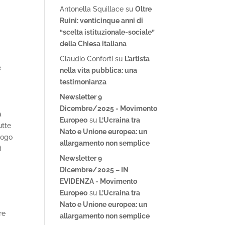
Antonella Squillace
su
Oltre
Ruini: venticinque anni di
“scelta istituzionale-sociale”
della Chiesa italiana
Claudio Conforti
su
L’artista
e
nella vita pubblica: una
testimonianza
Newsletter 9
Dicembre/2025 - Movimento
a
Europeo
su
L’Ucraina tra
utte
Nato e Unione europea: un
uogo
allargamento non semplice
i
Newsletter 9
Dicembre/2025 – IN
EVIDENZA - Movimento
Europeo
su
L’Ucraina tra
Nato e Unione europea: un
re
allargamento non semplice
n