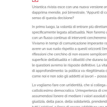
Un’antica rivista esce con una nuova versione
o
dapprima mensile, poi bimestrale, “Appunti di cu
senso di questa decisione?
In primo luogo, la volontà di entrare più dirett
specificamente legata all’attualità. Non faremo 
con un flusso continuo di interventi cercheremo d
Viviamo in tempi di comunicazione imperante r
avere un suo ruolo rispetto a questi orizzonti l’
riflessioni che cerchino di non essere semplice
superficie dell’attualità e i dibattiti che duran
le questioni avremo le risposte definitive. La v
di approfondimento: la politica va rilegittimata
come noi e non solo gli addetti ai lavori – poss
Lo vogliamo fare con un’identità, che si collega a
cattolicesimo democratico. Un’esperienza di creden
assumendosi l’onere di mediare i valori assoluti n
giustizia, della pace, della solidarietà, prende
tutti i cristiani, e forse di essere addirittura un