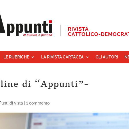
LE RUBRICHE
LA RIVISTA CARTACEA
GLI AUTORI
N
line di “Appunti”-
Punti di vista
|
1 commento