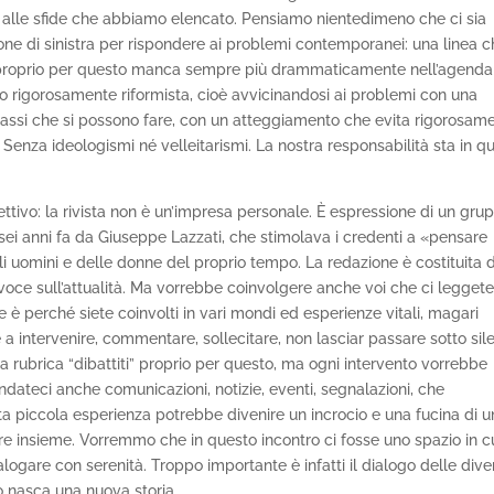
a alle sfide che abbiamo elencato. Pensiamo nientedimeno che ci sia
zione di sinistra per rispondere ai problemi contemporanei: una linea 
che proprio per questo manca sempre più drammaticamente nell’agenda
do rigorosamente riformista, cioè avvicinandosi ai problemi con una
passi che si possono fare, con un atteggiamento che evita rigorosam
 Senza ideologismi né velleitarismi. La nostra responsabilità sta in q
tivo: la rivista non è un’impresa personale. È espressione di un gru
asei anni fa da Giuseppe Lazzati, che stimolava i credenti a «pensare
i uomini e delle donne del proprio tempo. La redazione è costituita 
 voce sull’attualità. Ma vorrebbe coinvolgere anche voi che ci leggete
è perché siete coinvolti in vari mondi ed esperienze vitali, magari
è a intervenire, commentare, sollecitare, non lasciar passare sotto sil
 rubrica “dibattiti” proprio per questo, ma ogni intervento vorrebbe
ndateci anche comunicazioni, notizie, eventi, segnalazioni, che
a piccola esperienza potrebbe divenire un incrocio e una fucina di 
re insieme. Vorremmo che in questo incontro ci fosse uno spazio in c
ogare con serenità. Troppo importante è infatti il dialogo delle diver
o nasca una nuova storia.