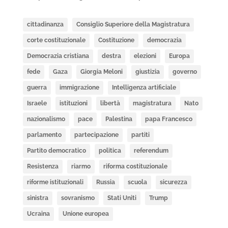
cittadinanza
Consiglio Superiore della Magistratura
corte costituzionale
Costituzione
democrazia
Democrazia cristiana
destra
elezioni
Europa
fede
Gaza
Giorgia Meloni
giustizia
governo
guerra
immigrazione
Intelligenza artificiale
Israele
istituzioni
libertà
magistratura
Nato
nazionalismo
pace
Palestina
papa Francesco
parlamento
partecipazione
partiti
Partito democratico
politica
referendum
Resistenza
riarmo
riforma costituzionale
riforme istituzionali
Russia
scuola
sicurezza
sinistra
sovranismo
Stati Uniti
Trump
Ucraina
Unione europea