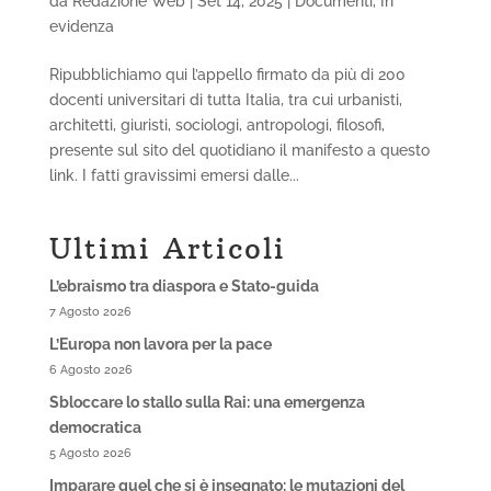
da
Redazione Web
|
Set 14, 2025
|
Documenti
,
In
evidenza
Ripubblichiamo qui l’appello firmato da più di 200
docenti universitari di tutta Italia, tra cui urbanisti,
architetti, giuristi, sociologi, antropologi, filosofi,
presente sul sito del quotidiano il manifesto a questo
link. I fatti gravissimi emersi dalle...
Ultimi Articoli
L’ebraismo tra diaspora e Stato-guida
7 Agosto 2026
L’Europa non lavora per la pace
6 Agosto 2026
Sbloccare lo stallo sulla Rai: una emergenza
democratica
5 Agosto 2026
Imparare quel che si è insegnato: le mutazioni del