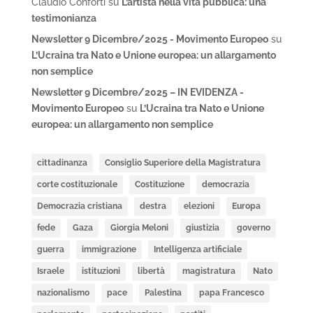
Claudio Conforti
su
L’artista nella vita pubblica: una
testimonianza
Newsletter 9 Dicembre/2025 - Movimento Europeo
su
L’Ucraina tra Nato e Unione europea: un allargamento
non semplice
Newsletter 9 Dicembre/2025 – IN EVIDENZA -
Movimento Europeo
su
L’Ucraina tra Nato e Unione
europea: un allargamento non semplice
cittadinanza
Consiglio Superiore della Magistratura
corte costituzionale
Costituzione
democrazia
Democrazia cristiana
destra
elezioni
Europa
fede
Gaza
Giorgia Meloni
giustizia
governo
guerra
immigrazione
Intelligenza artificiale
Israele
istituzioni
libertà
magistratura
Nato
nazionalismo
pace
Palestina
papa Francesco