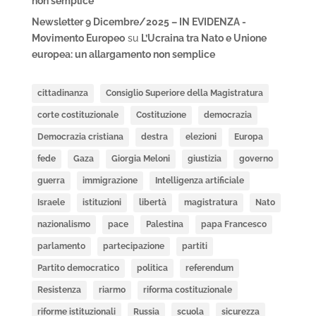
non semplice
Newsletter 9 Dicembre/2025 – IN EVIDENZA -
Movimento Europeo
su
L’Ucraina tra Nato e Unione
europea: un allargamento non semplice
cittadinanza
Consiglio Superiore della Magistratura
corte costituzionale
Costituzione
democrazia
Democrazia cristiana
destra
elezioni
Europa
fede
Gaza
Giorgia Meloni
giustizia
governo
guerra
immigrazione
Intelligenza artificiale
Israele
istituzioni
libertà
magistratura
Nato
nazionalismo
pace
Palestina
papa Francesco
parlamento
partecipazione
partiti
Partito democratico
politica
referendum
Resistenza
riarmo
riforma costituzionale
riforme istituzionali
Russia
scuola
sicurezza