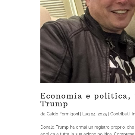
Economia e politica, 
Trump
da
Guido Formigoni
|
Lug 24, 2025
|
Contributi
,
I
Donald Trump ha ormai un registro proprio, che o
applica a tutta la sua azione politica. Compres