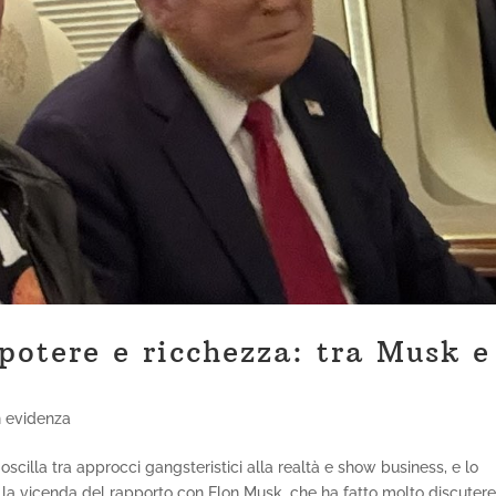
potere e ricchezza: tra Musk e
n evidenza
scilla tra approcci gangsteristici alla realtà e show business, e lo
a la vicenda del rapporto con Elon Musk, che ha fatto molto discutere