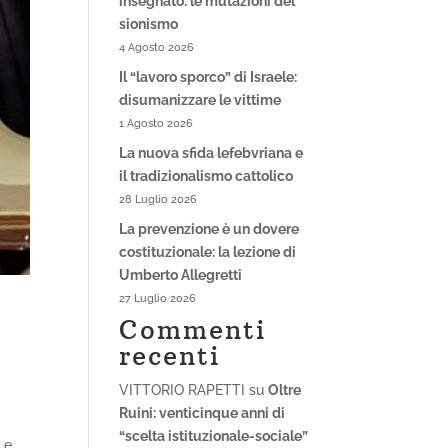
insegnato: le mutazioni del
sionismo
4 Agosto 2026
Il “lavoro sporco” di Israele:
disumanizzare le vittime
1 Agosto 2026
La nuova sfida lefebvriana e
il tradizionalismo cattolico
28 Luglio 2026
La prevenzione è un dovere
costituzionale: la lezione di
Umberto Allegretti
27 Luglio 2026
Commenti
recenti
VITTORIO RAPETTI
su
Oltre
Ruini: venticinque anni di
“scelta istituzionale-sociale”
 e