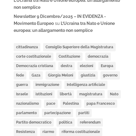
L’Ucraina tra Nato e Unione europea: un allargamento
non semplice
Newsletter 9 Dicembre/2025 – IN EVIDENZA -
Movimento Europeo
su
L’Ucraina tra Nato e Unione
europea: un allargamento non semplice
cittadinanza
Consiglio Superiore della Magistratura
corte costituzionale
Costituzione
democrazia
Democrazia cristiana
destra
elezioni
Europa
fede
Gaza
Giorgia Meloni
giustizia
governo
guerra
immigrazione
Intelligenza artificiale
Israele
istituzioni
libertà
magistratura
Nato
nazionalismo
pace
Palestina
papa Francesco
parlamento
partecipazione
partiti
Partito democratico
politica
referendum
Resistenza
riarmo
riforma costituzionale