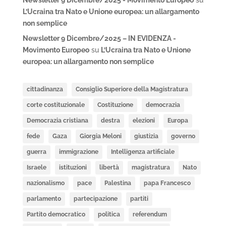
Newsletter 9 Dicembre/2025 - Movimento Europeo
su
L’Ucraina tra Nato e Unione europea: un allargamento
non semplice
Newsletter 9 Dicembre/2025 – IN EVIDENZA -
Movimento Europeo
su
L’Ucraina tra Nato e Unione
europea: un allargamento non semplice
cittadinanza
Consiglio Superiore della Magistratura
corte costituzionale
Costituzione
democrazia
Democrazia cristiana
destra
elezioni
Europa
fede
Gaza
Giorgia Meloni
giustizia
governo
guerra
immigrazione
Intelligenza artificiale
Israele
istituzioni
libertà
magistratura
Nato
nazionalismo
pace
Palestina
papa Francesco
parlamento
partecipazione
partiti
Partito democratico
politica
referendum