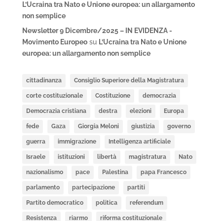
L’Ucraina tra Nato e Unione europea: un allargamento
non semplice
Newsletter 9 Dicembre/2025 – IN EVIDENZA -
Movimento Europeo
su
L’Ucraina tra Nato e Unione
europea: un allargamento non semplice
cittadinanza
Consiglio Superiore della Magistratura
corte costituzionale
Costituzione
democrazia
Democrazia cristiana
destra
elezioni
Europa
fede
Gaza
Giorgia Meloni
giustizia
governo
guerra
immigrazione
Intelligenza artificiale
Israele
istituzioni
libertà
magistratura
Nato
nazionalismo
pace
Palestina
papa Francesco
parlamento
partecipazione
partiti
Partito democratico
politica
referendum
Resistenza
riarmo
riforma costituzionale