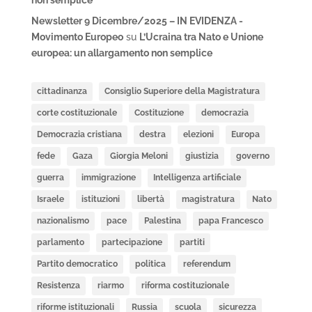
non semplice
Newsletter 9 Dicembre/2025 – IN EVIDENZA -
Movimento Europeo
su
L’Ucraina tra Nato e Unione
europea: un allargamento non semplice
cittadinanza
Consiglio Superiore della Magistratura
corte costituzionale
Costituzione
democrazia
Democrazia cristiana
destra
elezioni
Europa
fede
Gaza
Giorgia Meloni
giustizia
governo
guerra
immigrazione
Intelligenza artificiale
Israele
istituzioni
libertà
magistratura
Nato
nazionalismo
pace
Palestina
papa Francesco
parlamento
partecipazione
partiti
Partito democratico
politica
referendum
Resistenza
riarmo
riforma costituzionale
riforme istituzionali
Russia
scuola
sicurezza