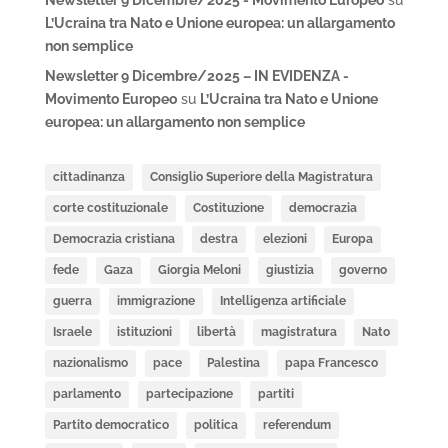
Newsletter 9 Dicembre/2025 - Movimento Europeo
su
L’Ucraina tra Nato e Unione europea: un allargamento
non semplice
Newsletter 9 Dicembre/2025 – IN EVIDENZA -
Movimento Europeo
su
L’Ucraina tra Nato e Unione
europea: un allargamento non semplice
cittadinanza
Consiglio Superiore della Magistratura
corte costituzionale
Costituzione
democrazia
Democrazia cristiana
destra
elezioni
Europa
fede
Gaza
Giorgia Meloni
giustizia
governo
guerra
immigrazione
Intelligenza artificiale
Israele
istituzioni
libertà
magistratura
Nato
nazionalismo
pace
Palestina
papa Francesco
parlamento
partecipazione
partiti
Partito democratico
politica
referendum