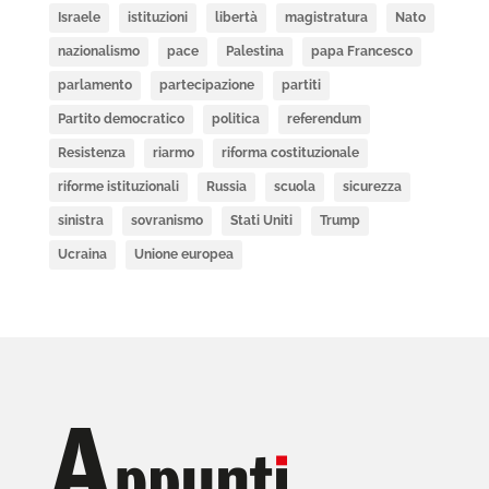
Israele
istituzioni
libertà
magistratura
Nato
nazionalismo
pace
Palestina
papa Francesco
parlamento
partecipazione
partiti
Partito democratico
politica
referendum
Resistenza
riarmo
riforma costituzionale
riforme istituzionali
Russia
scuola
sicurezza
sinistra
sovranismo
Stati Uniti
Trump
Ucraina
Unione europea