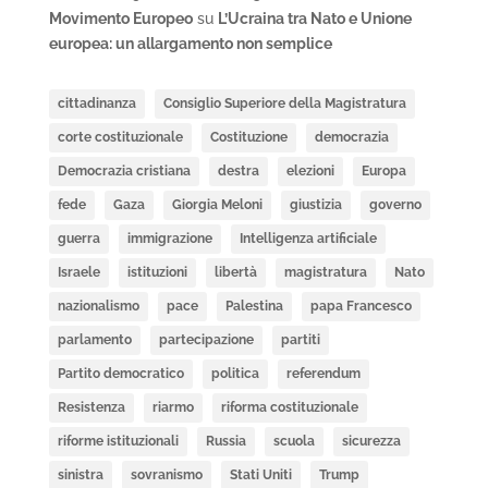
Movimento Europeo
su
L’Ucraina tra Nato e Unione
europea: un allargamento non semplice
cittadinanza
Consiglio Superiore della Magistratura
corte costituzionale
Costituzione
democrazia
Democrazia cristiana
destra
elezioni
Europa
fede
Gaza
Giorgia Meloni
giustizia
governo
guerra
immigrazione
Intelligenza artificiale
Israele
istituzioni
libertà
magistratura
Nato
nazionalismo
pace
Palestina
papa Francesco
parlamento
partecipazione
partiti
Partito democratico
politica
referendum
Resistenza
riarmo
riforma costituzionale
riforme istituzionali
Russia
scuola
sicurezza
sinistra
sovranismo
Stati Uniti
Trump