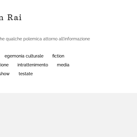
n Rai
nche qualche polemica attorno all’informazione
egemonia culturale
fiction
zione
intrattenimento
media
-show
testate