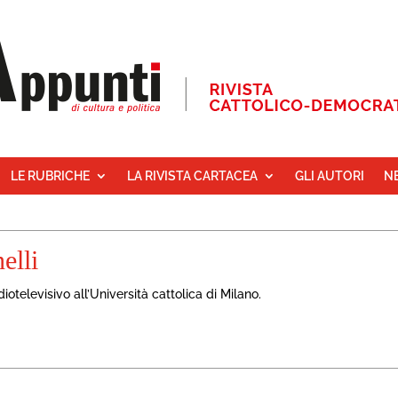
LE RUBRICHE
LA RIVISTA CARTACEA
GLI AUTORI
N
elli
otelevisivo all’Università cattolica di Milano.